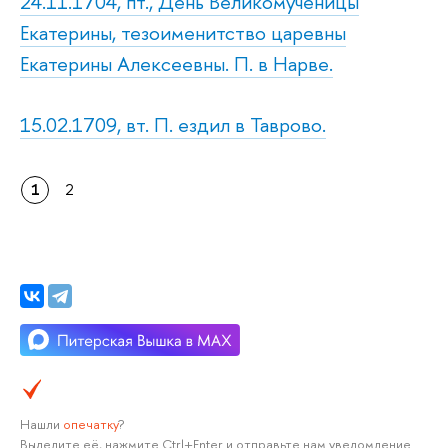
24.11.1704, пт., День Великомученицы
Екатерины, тезоименитство царевны
Екатерины Алексеевны. П. в Нарве.
15.02.1709, вт. П. ездил в Таврово.
1
2
Нашли
опечатку
?
Выделите её, нажмите Ctrl+Enter и отправьте нам уведомление.