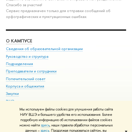
Спасибо за участие!
Сервис предназначен только для отправки сообщений об
орфографических и пунктуационных ошибках.
О КАМПУСЕ
ОБ
Сведения об образовательной организации
Мер
Руководство и структура
Мер
Подразделения
Дов
Преподаватели и сотрудники
Ол
Попечительский совет
При
Корпуса и общежития
При
Закупки
Ди
ВШЭ для студентов с ограниченными возможностями
До
здоровья и инвалидностью
Ас
Мы используем файлы cookies для улучшения работы сайта
Версия для слабовидящих
НИУ ВШЭ и большего удобства его использования. Более
Обр
подробную информацию об использовании файлов cookies
Единая платежная страница
можно найти
здесь
, наши правила обработки персональных
данных –
здесь
. Продолжая пользоваться сайтом, вы
✖