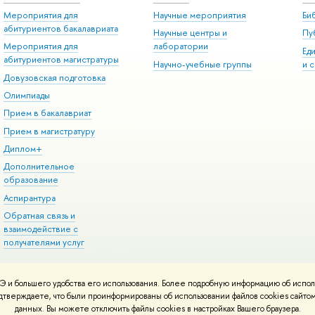
Мероприятия для
Научные мероприятия
Би
абитуриентов бакалавриата
Научные центры и
Пу
Мероприятия для
лаборатории
Ед
абитуриентов магистратуры
Научно-учебные группы
и 
Довузовская подготовка
Олимпиады
Прием в бакалавриат
Прием в магистратуру
Диплом+
Дополнительное
образование
Аспирантура
Обратная связь и
взаимодействие с
получателями услуг
 и большего удобства его использования. Более подробную информацию об испол
онтакты
Условия использования материалов
Политика конфиденциальност
подтверждаете, что были проинформированы об использовании файлов cookies сай
ботаны в
Школе дизайна НИУ ВШЭ
данных. Вы можете отключить файлы cookies в настройках Вашего браузера.