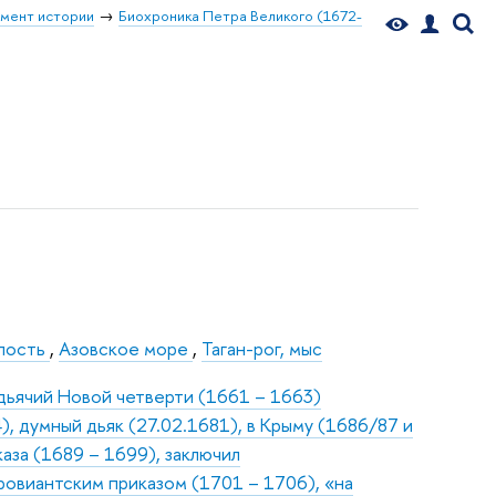
мент истории
Биохроника Петра Великого (1672-
епость
,
Азовское море
,
Таган-рог, мыс
одьячий Новой четверти (1661 – 1663)
), думный дьяк (27.02.1681), в Крыму (1686/87 и
аза (1689 – 1699), заключил
ровиантским приказом (1701 – 1706), «на