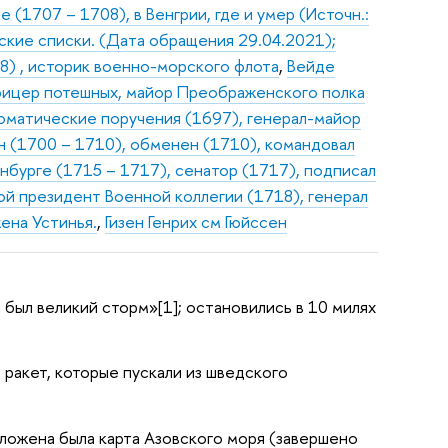
 (1707 – 1708), в Венгрии, где и умер (Источн.:
ские списки. (Дата обращения 29.04.2021);
8) , историк военно-морского флота
,
Вейде
фицер потешных, майор Преображенского полка
ломатические поручения (1697), генерал-майор
н (1700 – 1710), обменен (1710), командовал
нбурге (1715 – 1717), сенатор (1717), подписал
ой президент Военной коллегии (1718), генерал
жена Устинья.
,
Гизен Генрих см Гюйссен
 и был великий сторм»[1]; остановились в 10 милях
 ракет, которые пускали из шведского
иложена была карта Азовского моря (завершено