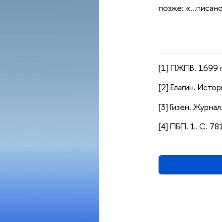
позже: «…писано
[1] ПЖПВ. 1699 г.
[2] Елагин. Истор
[3] Гизен. Журнал
[4] ПБП. 1. С. 78