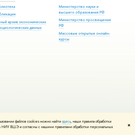
блиотека
Министерство науки и
высшего образования РФ
бликации
Министерство просвещения
иный архив экономических
РФ
социологических данных
Массовые открытые онлайн-
курсы
ьзовании файлов cookies можно найти
здесь
, наши правила обработки
и
Карта сайта
Редактору
✖
том НИУ ВШЭ и согласны с нашими правилами обработки персональных