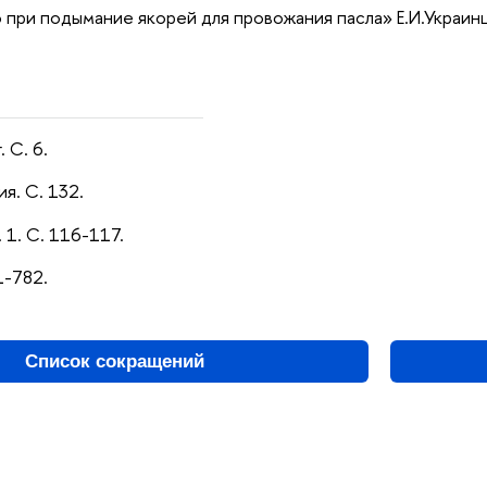
 при подымание якорей для провожания пасла» Е.И.Украинц
 С. 6.
ия. С. 132.
. 1. С. 116-117.
1-782.
Список сокращений