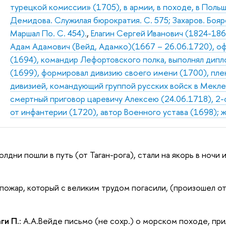
турецкой комиссии» (1705), в армии, в походе, в Польше
Демидова. Служилая бюрократия. С. 575; Захаров. Бояр
Маршал По. С. 454).
,
Елагин Сергей Иванович (1824-186
Адам Адамович (Вейд, Адамко)(1667 – 26.06.1720), о
(1694), командир Лефортовского полка, выполнял дип
(1699), формировал дивизию своего имени (1700), пле
дивизией, командующий группой русских войск в Мекле
смертный приговор царевичу Алексею (24.06.1718), 2-
от инфантерии (1720), автор Военного устава (1698); 
полдни пошли в путь (от Таган-рога), стали на якорь в ночи
пожар, который с великим трудом погасили, (произошел от
ги П.
: А.А.Вейде письмо (не сохр.) о морском походе, пр