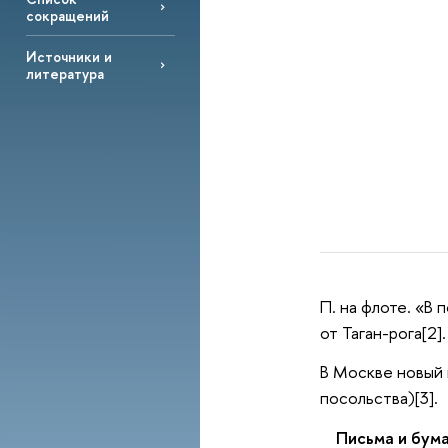
сокращений
Источники и
литература
П. на флоте. «В 
от Таган-рога[2].
В Москве новый 
посольства)[3].
Письма и бума