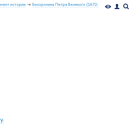
мент истории
Биохроника Петра Великого (1672-
у.