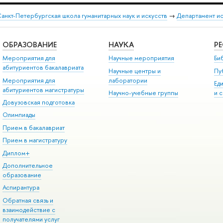
анкт-Петербургская школа гуманитарных наук и искусств
→
Департамент и
ОБРАЗОВАНИЕ
НАУКА
Р
Мероприятия для
Научные мероприятия
Би
абитуриентов бакалавриата
Научные центры и
Пу
Мероприятия для
лаборатории
Ед
абитуриентов магистратуры
Научно-учебные группы
и 
Довузовская подготовка
Олимпиады
Прием в бакалавриат
Прием в магистратуру
Диплом+
Дополнительное
образование
Аспирантура
Обратная связь и
взаимодействие с
получателями услуг