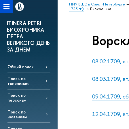
НИУ ВШЭ в Санкт-Петербурге
1725 гг.)
Биохроника
ITINERA PETRI:
БИОХРОНИКА
Ворскл
ПЕТРА
ВЕЛИКОГО ДЕНЬ
ЗА ДНЕМ
08.02.1709, вт
Общий поиск
08.03.1709, вт
Поиск по
топонимам
09.04.1709, сб
Поиск по
персонам
Поиск по
12.04.1709, вт
названиям
Список