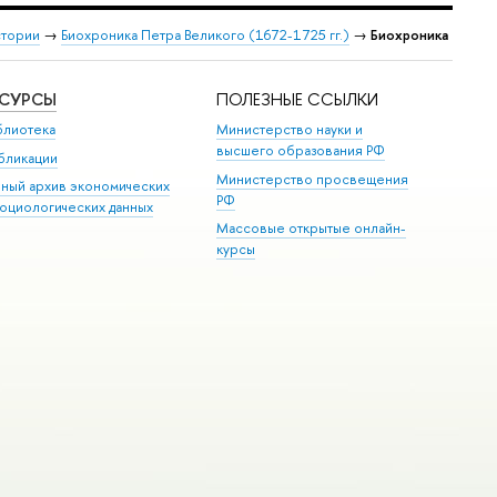
стории
→
Биохроника Петра Великого (1672-1725 гг.)
→
Биохроника
ЕСУРСЫ
ПОЛЕЗНЫЕ ССЫЛКИ
блиотека
Министерство науки и
высшего образования РФ
бликации
Министерство просвещения
иный архив экономических
РФ
социологических данных
Массовые открытые онлайн-
курсы