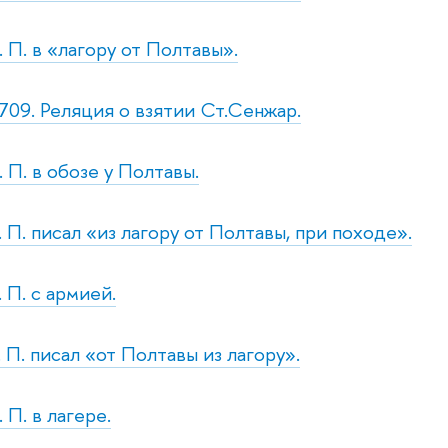
. П. в «лагору от Полтавы».
709. Реляция о взятии Ст.Сенжар.
. П. в обозе у Полтавы.
. П. писал «из лагору от Полтавы, при походе».
. П. с армией.
. П. писал «от Полтавы из лагору».
 П. в лагере.