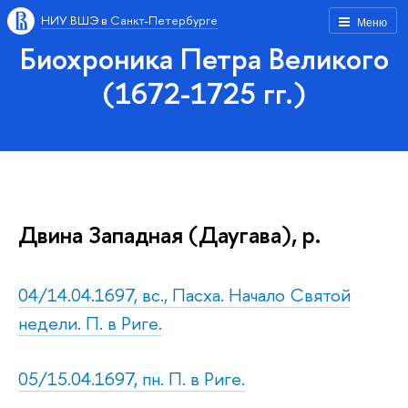
НИУ ВШЭ в Санкт-Петербурге
Меню
Биохроника Петра Великого
(1672-1725 гг.)
Двина Западная (Даугава), р.
04/14.04.1697, вс., Пасха. Начало Святой
недели. П. в Риге.
05/15.04.1697, пн. П. в Риге.