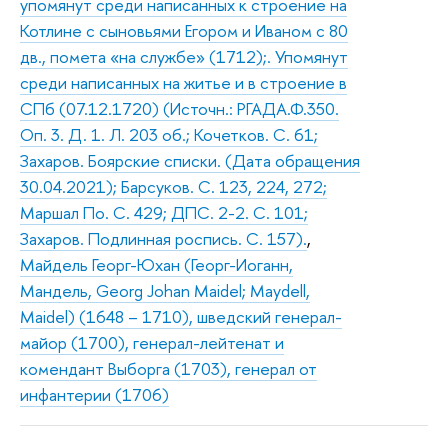
упомянут среди написанных к строение на
Котлине с сыновьями Егором и Иваном с 80
дв., помета «на службе» (1712);. Упомянут
среди написанных на житье и в строение в
СПб (07.12.1720) (Источн.: РГАДА.Ф.350.
Оп. 3. Д. 1. Л. 203 об.; Кочетков. С. 61;
Захаров. Боярские списки. (Дата обращения
30.04.2021); Барсуков. С. 123, 224, 272;
Маршал По. С. 429; ДПС. 2-2. С. 101;
Захаров. Подлинная роспись. С. 157).
,
Майдель Георг-Юхан (Георг-Иоганн,
Мандель, Georg Johan Maidel; Maуdell,
Maidel) (1648 – 1710), шведский генерал-
майор (1700), генерал-лейтенат и
комендант Выборга (1703), генерал от
инфантерии (1706)