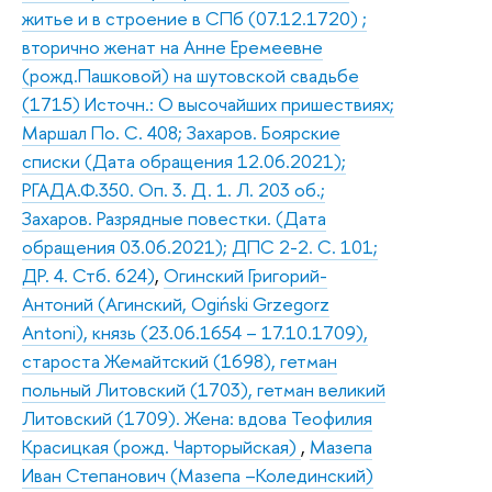
житье и в строение в СПб (07.12.1720) ;
вторично женат на Анне Еремеевне
(рожд.Пашковой) на шутовской свадьбе
(1715) Источн.: О высочайших пришествиях;
Маршал По. С. 408; Захаров. Боярские
списки (Дата обращения 12.06.2021);
РГАДА.Ф.350. Оп. 3. Д. 1. Л. 203 об.;
Захаров. Разрядные повестки. (Дата
обращения 03.06.2021); ДПС 2-2. С. 101;
ДР. 4. Стб. 624)
,
Огинский Григорий-
Антоний (Агинский, Ogiński Grzegorz
Antoni), князь (23.06.1654 – 17.10.1709),
староста Жемайтский (1698), гетман
польный Литовский (1703), гетман великий
Литовский (1709). Жена: вдова Теофилия
Красицкая (рожд. Чарторыйская)
,
Мазепа
Иван Степанович (Мазепа –Колединский)