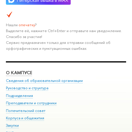
Нашли
опечатку
?
Выделите её, нажмите Ctrl+Enter и отправьте нам уведомление.
Спасибо за участие!
Сервис предназначен только для отправки сообщений об
орфографических и пунктуационных ошибках.
О КАМПУСЕ
ОБ
Сведения об образовательной организации
Мер
Руководство и структура
Мер
Подразделения
Дов
Преподаватели и сотрудники
Ол
Попечительский совет
При
Корпуса и общежития
При
Закупки
Ди