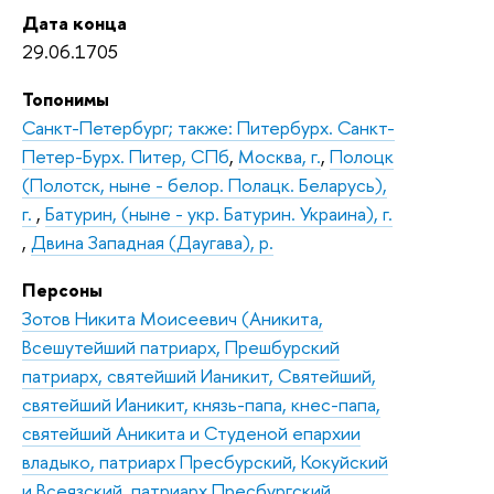
Дата конца
29.06.1705
Топонимы
Санкт-Петербург; также: Питербурх. Санкт-
Петер-Бурх. Питер, СПб
,
Москва, г.
,
Полоцк
(Полотск, ныне - белор. Полацк. Беларусь),
г.
,
Батурин, (ныне - укр. Батурин. Украина), г.
,
Двина Западная (Даугава), р.
Персоны
Зотов Никита Моисеевич (Аникита,
Всешутейший патриарх, Прешбурский
патриарх, святейший Ианикит, Святейший,
святейший Ианикит, князь-папа, кнес-папа,
святейший Аникита и Студеной епархии
владыко, патриарх Пресбурский, Кокуйский
и Всеязский, патриарх Пресбургский,