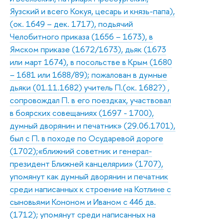
Яузский и всего Кокуя, цесарь и князь-папа),
(ок. 1649 – дек. 1717), подьячий
Челобитного приказа (1656 – 1673), в
Ямском приказе (1672/1673), дьяк (1673
или март 1674), в посольстве в Крым (1680
– 1681 или 1688/89); пожалован в думные
дьяки (01.11.1682) учитель П.(ок. 1682?) ,
сопровождал П. в его поездках, участвовал
в боярских совещаниях (1697 - 1700),
думный дворянин и печатник» (29.06.1701),
был с П. в походе по Осударевой дороге
(1702);«ближний советник и генерал-
президент Ближней канцелярии» (1707),
упомянут как думный дворянин и печатник
среди написанных к строение на Котлине с
сыновьями Кононом и Иваном с 446 дв.
(1712); упомянут среди написанных на