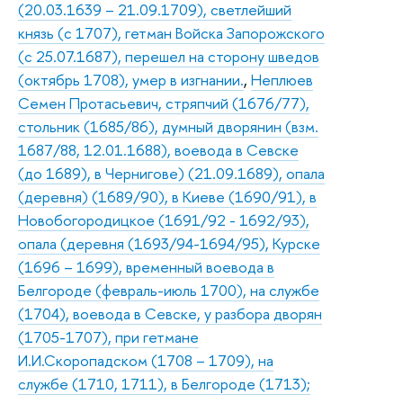
(20.03.1639 – 21.09.1709), светлейший
князь (с 1707), гетман Войска Запорожского
(с 25.07.1687), перешел на сторону шведов
(октябрь 1708), умер в изгнании.
,
Неплюев
Семен Протасьевич, стряпчий (1676/77),
стольник (1685/86), думный дворянин (взм.
1687/88, 12.01.1688), воевода в Севске
(до 1689), в Чернигове) (21.09.1689), опала
(деревня) (1689/90), в Киеве (1690/91), в
Новобогородицкое (1691/92 - 1692/93),
опала (деревня (1693/94-1694/95), Курске
(1696 – 1699), временный воевода в
Белгороде (февраль-июль 1700), на службе
(1704), воевода в Севске, у разбора дворян
(1705-1707), при гетмане
И.И.Скоропадском (1708 – 1709), на
службе (1710, 1711), в Белгороде (1713);