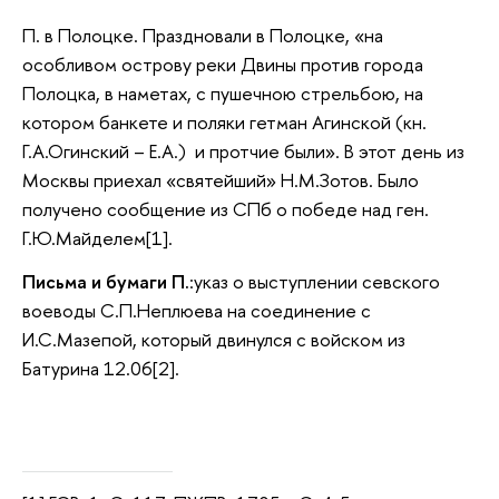
П. в Полоцке. Праздновали в Полоцке, «на
особливом острову реки Двины против города
Полоцка, в наметах, с пушечною стрельбою, на
котором банкете и поляки гетман Агинской (кн.
Г.А.Огинский – Е.А.) и протчие были». В этот день из
Москвы приехал «святейший» Н.М.Зотов. Было
получено сообщение из СПб о победе над ген.
Г.Ю.Майделем[1].
Письма и бумаги П.
:указ о выступлении севского
воеводы С.П.Неплюева на соединение с
И.С.Мазепой, который двинулся с войском из
Батурина 12.06[2].