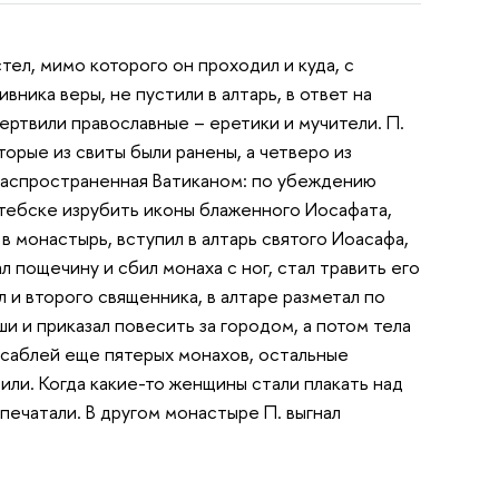
ел, мимо которого он проходил и куда, с
вника веры, не пустили в алтарь, в ответ на
мертвили православные – еретики и мучители. П.
оторые из свиты были ранены, а четверо из
 распространенная Ватиканом: по убеждению
итебске изрубить иконы блаженного Иосафата,
в монастырь, вступил в алтарь святого Иоасафа,
 пощечину и сбил монаха с ног, стал травить его
 и второго священника, в алтаре разметал по
ши и приказал повесить за городом, а потом тела
л саблей еще пятерых монахов, остальные
или. Когда какие-то женщины стали плакать над
опечатали. В другом монастыре П. выгнал