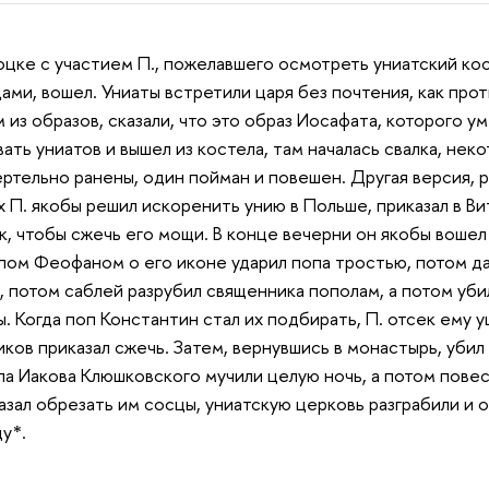
цке с участием П., пожелавшего осмотреть униатский кост
ми, вошел. Униаты встретили царя без почтения, как проти
 из образов, сказали, что это образ Иосафата, которого у
ать униатов и вышел из костела, там началась свалка, нек
ртельно ранены, один пойман и повешен. Другая версия,
х П. якобы решил искоренить унию в Польше, приказал в В
к, чтобы сжечь его мощи. В конце вечерни он якобы вошел 
опом Феофаном о его иконе ударил попа тростью, потом дал
, потом саблей разрубил священника пополам, а потом убил
. Когда поп Константин стал их подбирать, П. отсек ему у
иков приказал сжечь. Затем, вернувшись в монастырь, уби
па Иакова Клюшковского мучили целую ночь, а потом повес
казал обрезать им сосцы, униатскую церковь разграбили и 
у*.