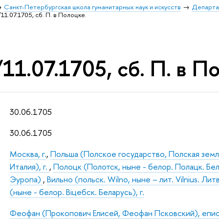
Санкт-Петербургская школа гуманитарных наук и искусств
Департа
11.07.1705, сб. П. в Полоцке.
11.07.1705, сб. П. в П
30.06.1705
30.06.1705
Москва, г.
,
Польша (Полское государство, Полская земл
Италия), г.
,
Полоцк (Полотск, ныне - белор. Полацк. Бел
Эуропа)
,
Вильно (польск. Wilno, ныне – лит. Vilnius. Литв
(ныне - белор. Вiцебск. Беларусь), г.
Феофан (Прокопович Елисей, Феофан Псковский), епи