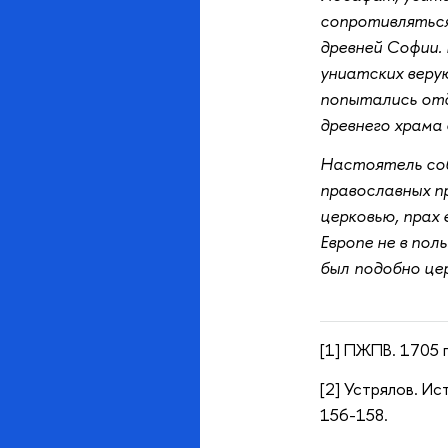
сопротивляться
древней Софии. 
униатских веру
попытались отд
древнего храма 
Настоятель соб
православных п
церковью, прах 
Европе не в пол
был подобно це
[1] ПЖПВ. 1705 г.
[2] Устрялов. Ис
156-158.