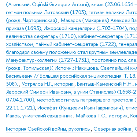
(Агинский, Ogiński Grzegorz Antoni), князь (23.06.1654
гетман польный Литовский (1703), гетман великий Лит
(рожд. Чарторыйская)
,
Макаров (Макарьев) Алексей Ва
приказа (1695), Ижорской канцелярии (1703-1704), по
величества секретарь (1710), кабинет-секретарь (1711
хозяйством, тайный кабинет-секретарь (1722), генерал
благодаря своему положению стал крупным землевладе
Мануфактур-коллегии (1727-1731), постоянно под сл
(рожд. Топильская)( Источн.: Накишова. Светлейший кня
Васильевич // Большая российская энциклопедия. Т. 18.
308).
,
Устрялов Н.Г., историк
,
Бантыш-Каменский Н.Н.,
Яворский Симеон Иванович, в унии Станислав) (1658-27
07.04.1700), местоблюститель патриаршего престола (
22.11.1721)
,
Иосафат (Кунцевич Иван Гаврилович), епи
Иаков, униатский священник
,
Майкова Т.С., историк
,
Ко
Гистория Свейской войны, рукопись
,
Северная война
,