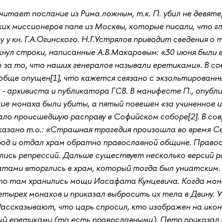
читает послание из Рима ложным, т.к. П. убил не девя
ких миссионеров папе из Москвы, которые писали, что 
у у кн. Г.А.Огинского. Н.Г.Устрялов приводит сведения о
кнул строки, написанные А.В.Макаровым: «30 июня были 
за то, что наших генералов называли еретиками». В со
обще опущен[1], что кажется связано с экзольтированн
 - архивиста и публикатора ГСВ. В манифесте П., опубли
е монаха были убиты, а пятый повешен «за учиненное и
ло происшедшую расправу в Софийском соборе[2]. В со
азано т.о.: «Страшная трагедия произошла во время Се
ород и отдал храм обратно православной общине. Право
лись репрессий. Дальше существует несколько версий р
датами вторглись в храм, который тогда был униатским
то там хранились мощи Иосафата Кунцевича. Когда мона
тырех монахов и приказал выбросить их тела в Двину. У
Рассказывают, что царь спросил, кто изображен на икон
й еретиками (то есть православными). Петр приказал 