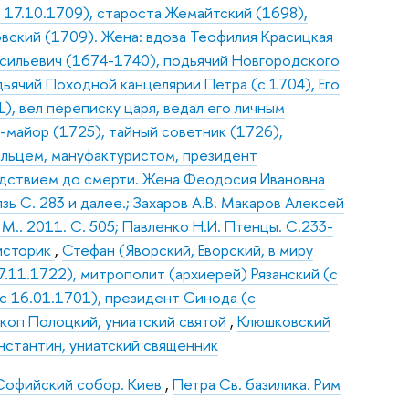
 – 17.10.1709), староста Жемайтский (1698),
овский (1709). Жена: вдова Теофилия Красицкая
сильевич (1674-1740), подьячий Новгородского
дьячий Походной канцелярии Петра (с 1704), Его
), вел переписку царя, ведал его личным
-майор (1725), тайный советник (1726),
льцем, мануфактуристом, президент
едствием до смерти. Жена Феодосия Ивановна
зь С. 283 и далее.; Захаров А.В. Макаров Алексей
 М.. 2011. С. 505; Павленко Н.И. Птенцы. С.233-
 историк
,
Стефан (Яворский, Еворский, в миру
.11.1722), митрополит (архиерей) Рязанский (с
с 16.01.1701), президент Синода (с
скоп Полоцкий, униатский святой
,
Клюшковский
нстантин, униатский священник
Софийский собор. Киев
,
Петра Св. базилика. Рим