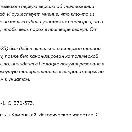
вязывают первую версию об уничтожении
ад. И существует мнение, что кто-то из
 не только убили униатских пастырей, но и
чтобы весь порох в притворе рванул. От
623) был действительно растерзан толпой
у, позже был канонизирован католической
было, инцидент в Полоцке получил резонанс в
черкнутую толерантность в вопросах веры, но
м к униатам.
4-1. С. 370-373.
Бантыш-Каменский. Историческое известие. С.