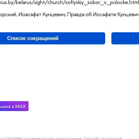
larus.by/belarus/sight/church/sofiyskiy_sobor_v_polocke.html
оворский. Иоасафат Кунцевич; Правда об Иосафате Кунцевич
Список сокращений
е Ctrl+Enter и отправьте нам уведомление. Спасибо за участие!