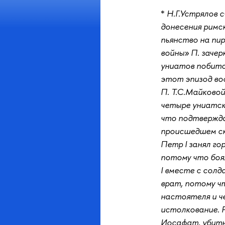
*
Н.Г.Устрялов с
донесения римс
пьянство на пир
войны» П. зачер
униатов побито 
этот эпизод во
П. Т.С.Майковой
четыре униатски
что подтвержда
происшедшем ск
Петр I занял г
потому что боя
I вместе с сол
врат, потому ч
настоятеля и че
истолкование. 
Иосафат, убиты