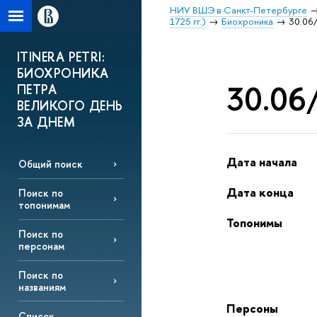
НИУ ВШЭ в Санкт-Петербурге
1725 гг.)
Биохроника
30.06/
ITINERA PETRI:
БИОХРОНИКА
30.06/
ПЕТРА
ВЕЛИКОГО ДЕНЬ
ЗА ДНЕМ
Дата начала
Общий поиск
Дата конца
Поиск по
топонимам
Топонимы
Поиск по
персонам
Поиск по
названиям
Персоны
Список