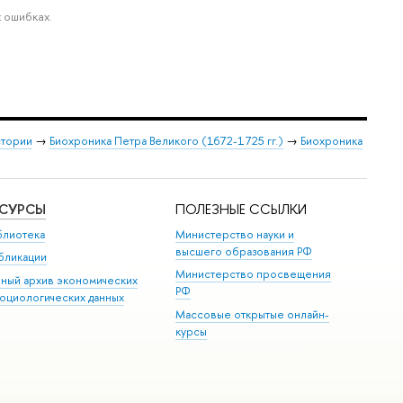
 ошибках.
стории
→
Биохроника Петра Великого (1672-1725 гг.)
→
Биохроника
ЕСУРСЫ
ПОЛЕЗНЫЕ ССЫЛКИ
блиотека
Министерство науки и
высшего образования РФ
бликации
Министерство просвещения
иный архив экономических
РФ
социологических данных
Массовые открытые онлайн-
курсы