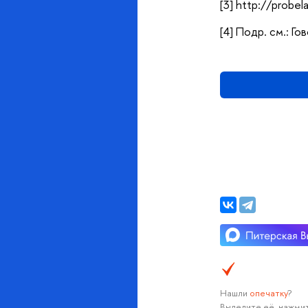
[3] http://probe
[4] Подр. см.: Г
Нашли
опечатку
?
Выделите её, нажмит