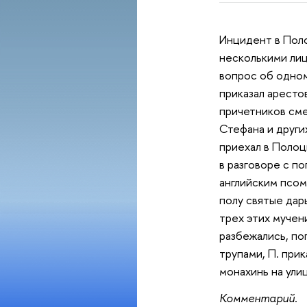
Инцидент в Поло
несколькими лица
вопрос об одном
приказал арестов
причетников сме
Стефана и други
приехал в Полоц
в разговоре с п
английским псом
полу святые дары
трех этих мучен
разбежались, по
трупами, П. при
монахинь на улиц
Комментарий.