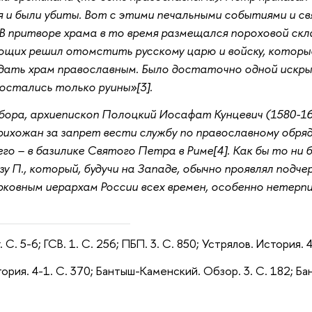
 и были убиты. Вот с этими печальными событиями и с
В притворе храма в то время размещался пороховой скл
ющих решил отомстить русскому царю и войску, которые
ать храм православным. Было достаточно одной искры, 
остались только руины»[3].
ора, архиепископ Полоцкий Иосафат Кунцевич (1580-1
рихожан за запрет вести службу по православному обряд
его – в базилике Святого Петра в Риме[4]. Как бы то ни 
ьзу П., который, будучи на Западе, обычно проявлял под
рковным иерархам России всех времен, особенно нетерпи
 С. 5-6; ГСВ. 1. С. 256; ПБП. 3. С. 850; Устрялов. История. 
тория. 4-1. С. 370; Бантыш-Каменский. Обзор. 3. С. 182; 