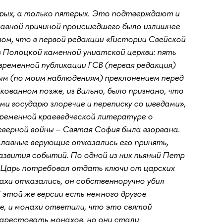
терых, а только пятерых. Это подтверждают и
главной причиной происшедшего было излишнее
 том, что в первой редакции «Гистории Свейской
в Полоцкой каменной униатской церкви: пять
временной публикации ГСВ (первая редакция)
ым (по моим наблюдениям) преклонением перед
кованном позже, из Вильно, было признано, что
ми государю злоречие и переписку со шведами»,
временной краеведческой литературе о
верной войны – Святая София была взорвана.
славные верующие отказались его принять,
азвития событий. По одной из них пьяный Петр
. Царь потребовал отдать ключи от царских
хи отказались, он собственноручно убил
 этой же версии есть немного другое
е, и монахи ответили, что это святой
арестовать монахов, но они стали