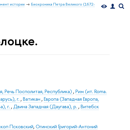
мент истории
Биохроника Петра Великого (1672-
олоцке.
я, Речь Посполитая, Республика)
,
Рим (ит. Roma.
арусь), г.
,
Ватикан
,
Европа (Западная Европа,
а), г.
,
Двина Западная (Даугава), р.
,
Витебск
скоп Псковский
,
Огинский Григорий-Антоний