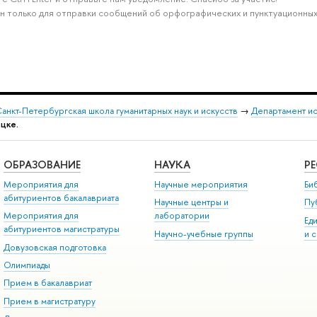
н только для отправки сообщений об орфографических и пунктуационных
анкт-Петербургская школа гуманитарных наук и искусств
→
Департамент и
оцке.
ОБРАЗОВАНИЕ
НАУКА
Р
Мероприятия для
Научные мероприятия
Би
абитуриентов бакалавриата
Научные центры и
Пу
Мероприятия для
лаборатории
Ед
абитуриентов магистратуры
Научно-учебные группы
и 
Довузовская подготовка
Олимпиады
Прием в бакалавриат
Прием в магистратуру