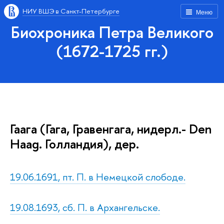
НИУ ВШЭ в Санкт-Петербурге
Меню
Биохроника Петра Великого
(1672-1725 гг.)
Гаага (Гага, Гравенгага, нидерл.- Den
Haag. Голландия), дер.
19.06.1691, пт. П. в Немецкой слободе.
19.08.1693, сб. П. в Архангельске.