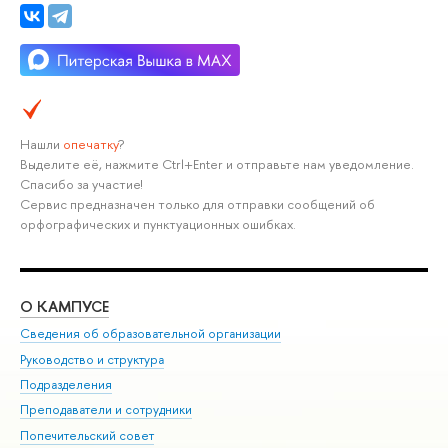
Нашли
опечатку
?
Выделите её, нажмите Ctrl+Enter и отправьте нам уведомление.
Спасибо за участие!
Сервис предназначен только для отправки сообщений об
орфографических и пунктуационных ошибках.
О КАМПУСЕ
ОБ
Сведения об образовательной организации
Мер
Руководство и структура
Мер
Подразделения
Дов
Преподаватели и сотрудники
Ол
Попечительский совет
При