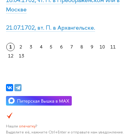
Москве
21.07.1702, вт. П. в Архангельске.
1
2
3
4
5
6
7
8
9
10
11
12
13
Нашли
опечатку
?
Выделите её, нажмите Ctrl+Enter и отправьте нам уведомление.