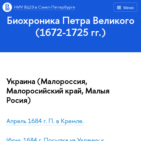
НИУ ВШЭ в Санкт-Петербурге
Меню
Биохроника Петра Великого
(1672-1725 гг.)
Украина (Малороссия,
Малоросийский край, Малыя
Росия)
Апрель 1684 г. П. в Кремле.
Июнь 1684 г. Посылка на Украину к