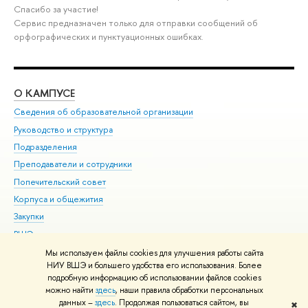
Спасибо за участие!
Сервис предназначен только для отправки сообщений об
орфографических и пунктуационных ошибках.
О КАМПУСЕ
ОБ
Сведения об образовательной организации
Мер
Руководство и структура
Мер
Подразделения
Дов
Преподаватели и сотрудники
Ол
Попечительский совет
При
Корпуса и общежития
При
Закупки
Ди
ВШЭ для студентов с ограниченными возможностями
До
здоровья и инвалидностью
Ас
Мы используем файлы cookies для улучшения работы сайта
Версия для слабовидящих
НИУ ВШЭ и большего удобства его использования. Более
Обр
подробную информацию об использовании файлов cookies
Единая платежная страница
можно найти
здесь
, наши правила обработки персональных
данных –
здесь
. Продолжая пользоваться сайтом, вы
✖