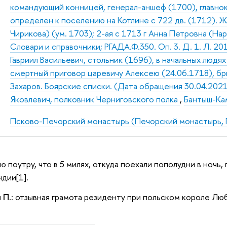
командующий конницей, генерал-аншеф (1700), главно
определен к поселению на Котлине с 722 дв. (1712). Ж
Чирикова) (ум. 1703); 2-ая с 1713 г Анна Петровна (На
Словари и справочники; РГАДА.Ф.350. Оп. 3. Д. 1. Л. 201
Гавриил Васильевич, стольник (1696), в начальных людях
смертный приговор царевичу Алексею (24.06.1718), бри
Захаров. Боярские списки. (Дата обращения 30.04.2021
Яковлевич, полковник Черниговского полка
,
Бантыш-Кам
Псково-Печорский монастырь (Печорский монастырь,
ю поутру, что в 5 милях, откуда поехали пополудни в ночь,
дии[1].
 П.
: отзывная грамота резиденту при польском короле Лю