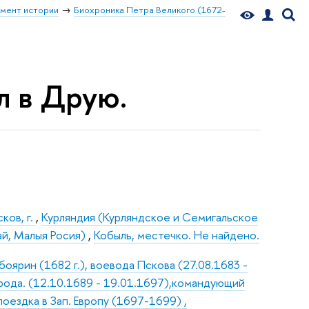
мент истории
Биохроника Петра Великого (1672-
л в Друю.
ков, г.
,
Курляндия (Курляндское и Семигальское
ай, Малыя Росия)
,
Кобыль, местечко. Не найдено.
оярин (1682 г.), воевода Пскова (27.08.1683 -
орода. (12.10.1689 - 19.01.1697),командующий
оездка в Зап. Европу (1697-1699) ,