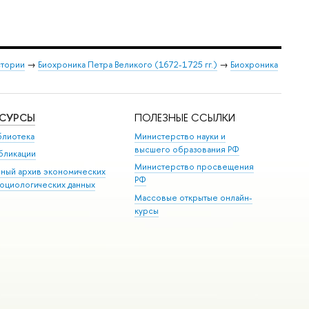
стории
→
Биохроника Петра Великого (1672-1725 гг.)
→
Биохроника
ЕСУРСЫ
ПОЛЕЗНЫЕ ССЫЛКИ
блиотека
Министерство науки и
высшего образования РФ
бликации
Министерство просвещения
иный архив экономических
РФ
социологических данных
Массовые открытые онлайн-
курсы