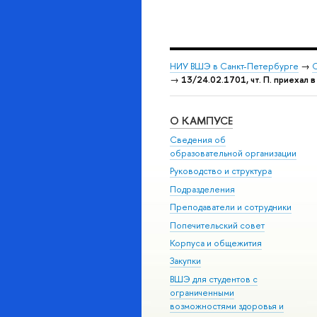
НИУ ВШЭ в Санкт-Петербурге
→
С
→
13/24.02.1701, чт. П. приехал 
О КАМПУСЕ
Сведения об
образовательной организации
Руководство и структура
Подразделения
Преподаватели и сотрудники
Попечительский совет
Корпуса и общежития
Закупки
ВШЭ для студентов с
ограниченными
возможностями здоровья и