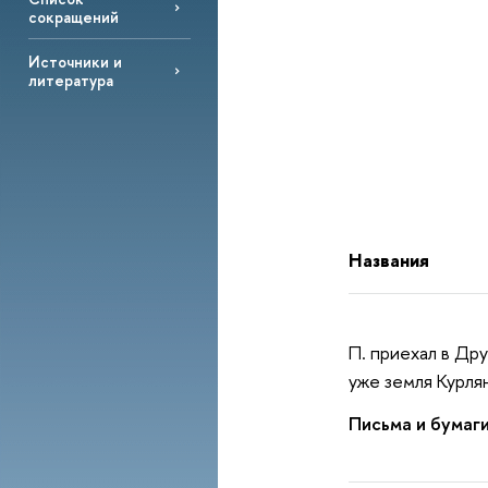
сокращений
Источники и
литература
Названия
П. приехал в Дру
уже земля Курлян
Письма и бумаги