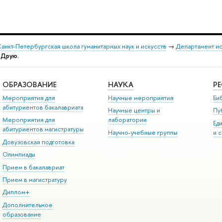
анкт-Петербургская школа гуманитарных наук и искусств
→
Департамент и
в Друю.
ОБРАЗОВАНИЕ
НАУКА
Р
Мероприятия для
Научные мероприятия
Би
абитуриентов бакалавриата
Научные центры и
Пу
Мероприятия для
лаборатории
Ед
абитуриентов магистратуры
Научно-учебные группы
и 
Довузовская подготовка
Олимпиады
Прием в бакалавриат
Прием в магистратуру
Диплом+
Дополнительное
образование