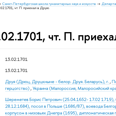
Санкт-Петербургская школа гуманитарных наук и искусств
Департа
02.1701, чт. П. приехал в Друю.
02.1701, чт. П. приеха
13.02.1701
13.02.1701
Друя (Дрюц, Друцкныне - белор. Друя. Беларусь), г.
,
Пс
герцогство)
,
Украина (Малороссия, Малоросийский кр
Шереметев Борис Петрович (25.04.1652- 17.02 1719), б
28.12.1684), посол в Польше (1686/87), воевода Белг
корпусом в низовьях Днепра (1695), дипломатическая п