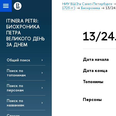
НИУ ВШЭ в Санкт-Петербурге
1725 гг.)
Биохроника
13/24.
ITINERA PETRI:
БИОХРОНИКА
13/24.
ПЕТРА
ВЕЛИКОГО ДЕНЬ
ЗА ДНЕМ
Дата начала
Общий поиск
Дата конца
Поиск по
топонимам
Топонимы
Поиск по
персонам
Персоны
Поиск по
названиям
Список