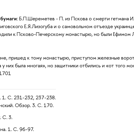
 бумаги
: Б.П.Шереметев - П. из Пскова о смерти гетмана 
иговского Е.Я.Лизогуба и о самовольном отъезде украинце
одили к Псково-Печерскому монастырю, но были Ефимом Л
яне, пришед к тому монастырю, приступом железные ворот
у них была многая», но защитники отбились и «от того мон
.1701
. 1. С. 231-232, 237-238.
ский. Обзор. 3. С. 170.
 С. 3.
на. 1. С. 96-97.