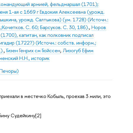
командующий армией, фельдмаршал (1701);
еня 1-ая с 1669 г Евдокия Алексеевна (урожд.
рышкина, урожд. Салтыкова) (ум. 1728) (Источн.:
;Кочетков. С. 60; Барсуков. С. 30, 186).
,
Норов
 (1700), капитан, как полковник подписал
гадир (1722?) (Источн.: собств. информ.;
).
,
Гизен Генрих см Гюйссен
,
Лизогуб Ефим
енский Н.Н., историк
 Печоры)
 приехали в местечко Кобыль, проехав 3 мили, это
биму Судейкину[2]