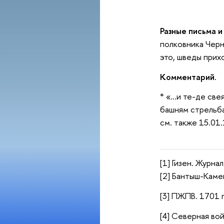
Разные письма и
полковника Черн
это, шведы прих
Комментарий.
* «…и те-де све
башням стрельба 
см. также 15.01
[1] Гизен. Журнал
[2] Бантыш-Камен
[3] ПЖПВ. 1701 г.
[4] Северная вой