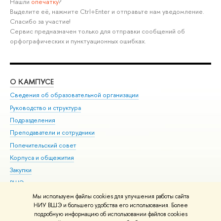
Нашли
опечатку
?
Выделите её, нажмите Ctrl+Enter и отправьте нам уведомление.
Спасибо за участие!
Сервис предназначен только для отправки сообщений об
орфографических и пунктуационных ошибках.
О КАМПУСЕ
ОБ
Сведения об образовательной организации
Мер
Руководство и структура
Мер
Подразделения
Дов
Преподаватели и сотрудники
Ол
Попечительский совет
При
Корпуса и общежития
При
Закупки
Ди
ВШЭ для студентов с ограниченными возможностями
До
здоровья и инвалидностью
Ас
Мы используем файлы cookies для улучшения работы сайта
Версия для слабовидящих
НИУ ВШЭ и большего удобства его использования. Более
Обр
подробную информацию об использовании файлов cookies
Единая платежная страница