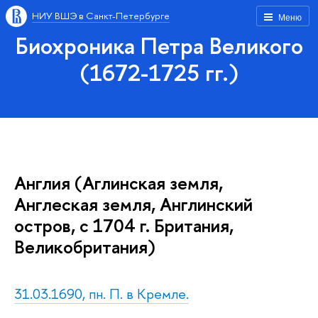
НИУ ВШЭ в Санкт-Петербурге
Меню
Биохроника Петра Великого
(1672-1725 гг.)
Англия (Аглинская земля,
Англеская земля, Англинский
остров, с 1704 г. Британия,
Великобритания)
31.03.1690, пн. П. в Кремле.