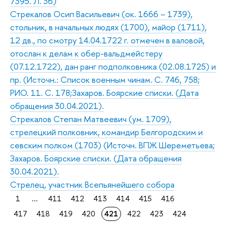
7395. Л. 36)
Стрекалов Осип Васильевич (ок. 1666 – 1739),
стольник, в начальных людях (1700), майор (1711),
12 дв., по смотру 14.04.1722 г. отмечен в валовой,
отослан к делам к обер-вальдмейстеру
(07.12.1722), дан ранг подполковника (02.08.1725) и
пр. (Источн.: Список военным чинам. С. 746, 758;
РИО. 11. С. 178;Захаров. Боярские списки. (Дата
обращения 30.04.2021).
Стрекалов Степан Матвеевич (ум. 1709),
стрелецкий полковник, командир Белгородским и
севским полком (1703) (Источн. ВПЖ Шереметьева;
Захаров. Боярские списки. (Дата обращения
30.04.2021).
Стрелец, участник Всепьянейшего собора
1
...
411
412
413
414
415
416
417
418
419
420
421
422
423
424