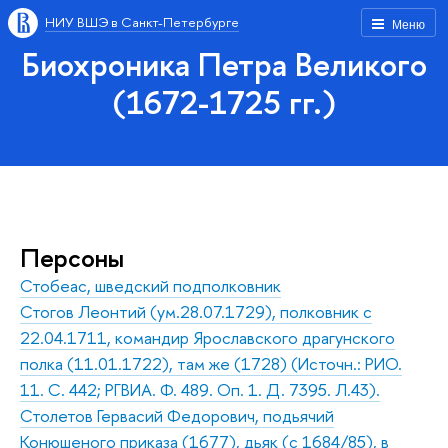
НИУ ВШЭ в Санкт-Петербурге
Меню
Биохроника Петра Великого
(1672-1725 гг.)
Персоны
Стобеас, шведский подполковник
Стогов Леонтий (ум.28.07.1729), полковник с
22.04.1711, командир Ярославского драгунского
полка (11.01.1722), там же (1728) (Источн.: РИО.
11. С. 442; РГВИА. Ф. 489. Оп. 1. Д. 7395. Л.43).
Столетов Гервасий Федорович, подьячий
Конюшеного приказа (1677), дьяк (с 1684/85), в