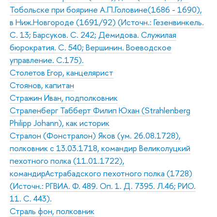
Тобольске при боярине А.П.Головине(1686 - 1690),
в Ниж.Новгороде (1691/92) (Источн.: Гезенвинкель.
С. 13; Барсуков. С. 242; Демидова. Служилая
бюрократия. С. 540; Вершинин. Воеводское
управление. С.175).
Столетов Егор, канцелярист
Стоянов, капитан
Стражин Иван, подполковник
Страленберг Табберт Филип Юхан (Strahlenberg
Philipp Johann), как историк
Стралон (Фонстралон) Яков (ум. 26.08.1728),
полковник с 13.03.1718, командир Великолуцкий
пехотного полка (11.01.1722),
командирАстрабадского пехотного полка (1728)
(Источн.: РГВИА. Ф. 489. Оп. 1. Д. 7395. Л.46; РИО.
11. С. 443).
Страль фон, полковник