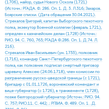
(1706), майор, судья Нового Оскола (1721)
(Источн.: РГАДА. Ф. 286. Оп. 1. Д. 3. Л.316; Захаров.
Боярские списки. (Дата обращения 30.04.2021).
Стрекалов Григорий, капитан Выборгского пехотного
полка, экзекутор Военной коллегии (февраль 1721),
опредлен к казначейским делам (1728) (Источн.:
РИО. 94. С. 760, 763; РГАДА Ф.286. Оп. 1. Д.74. Л.
216).
Стрекалов Иван Васильевич (ум. 1733), полковник
(1716), командир Санкт-Петербургского пехотного
полка, как полковник подписал смертный приговор
царевичу Алексею (24.06.1718), член комиссии по
разграничению русско-шведской границы (с 1721),
бригадир с 01.01.1726, воронежский комендант и
вице-губернатор (с 1726), в транжементе (1728),
позже белгородский губернатор (Источн.: РИО. 94.
С. 757; РИО.11. С. 442; .: РГВИА. Ф. 489. Оп. 1 . Д.