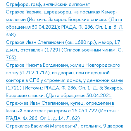
Страфорд, граф, английский дипломат
Страхов Гаврила, царедворец, на посылках Камер-
коллегии (Источн.: Захаров. Боярские списки. (Дата
обращения 30.04.2021); РГАДА. Ф. 286. Оп. 1 д. 3. Л.
338) .
Страхов Иван Степанович (ок. 1680 г.р.), майор, 17
д.м.п., отставлен (1729) (Список военным чинам. С.
765).
Страхов Никита Богданович, жилец Новгородского
полку 91712-1713), из дворян, при подрядной
конторе в СПб у строения домов, у денежной казны
(1721) (Источн.: РГАДА. Ф. 286. Оп. 1. Д. 3; Захаров.
Боярские списки. (Дата обращения 30.04.2021
Стрежнев Иван Степанович, купец, определен в
Главный магистрат рацером с 15.05.1722 (Источн.:
РГАДА. Ф. 286. Оп.1. д. 14. Л. 62)
Стрекалов Василий Матвеевич? , стольник, 9 дворов