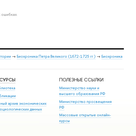
 ошибках.
стории
→
Биохроника Петра Великого (1672-1725 гг.)
→
Биохроника
ЕСУРСЫ
ПОЛЕЗНЫЕ ССЫЛКИ
блиотека
Министерство науки и
высшего образования РФ
бликации
Министерство просвещения
иный архив экономических
РФ
социологических данных
Массовые открытые онлайн-
курсы