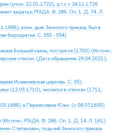
ии (упом. 22.01.1722), д.т.с с 24.11.1726
ежит ведать»; РГАДА. Ф. 286. Оп. 1. Д. 74. Л.
1.1686), возм. дьяк Земского приказа, был в
я бюрократия. С. 533 - 534)
иказа Большой казны, постригся (1700) (Источн.:
Боярские списки. (Дата обращения 29.04.2021);
ервая Исаакиевская церковь. С. 93).
ки (12.03.1710), числился в списках (1711,
.03.1688), в Переяславле Южн. (с 08.07.1693)
сточн.: РГАДА. Ф. 286. Оп. 1. Д. 14. Л. 161).
емен Степанович, подьчий Земского приказа