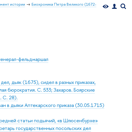
мент истории
Биохроника Петра Великого (1672-
 генерал-фельдмаршал
ел, дьяк (1675), сидел в разных приказах,
ая бюрократия. С. 533; Захаров. Боярские
 С. 28).
н в дьяки Аптекарского приказа (30.05.1715)
средней статьи подьячий, «в Шлюсенбурхе»
кретарь государственных посольских дел