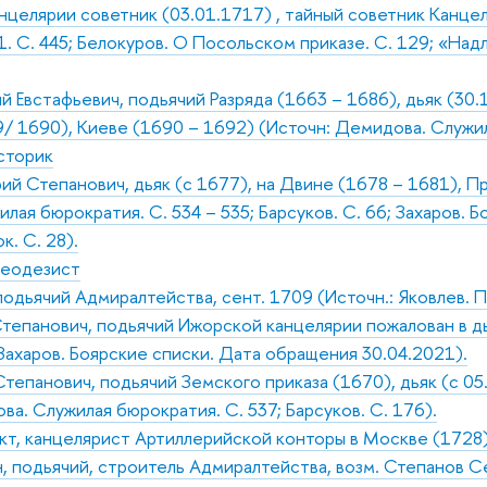
нцелярии советник (03.01.1717) , тайный советник Канцелр
1. С. 445; Белокуров. О Посольском приказе. С. 129; «Надл
 Евстафьевич, подьячий Разряда (1663 – 1686), дьяк (30.1
/ 1690), Киеве (1690 – 1692) (Источн: Демидова. Служила
историк
й Степанович, дьяк (с 1677), на Двине (1678 – 1681), Пр
лая бюрократия. С. 534 – 535; Барсуков. С. 66; Захаров. 
. С. 28).
геодезист
подьячий Адмиралтейства, сент. 1709 (Источн.: Яковлев. П
тепанович, подьячий Ижорской канцелярии пожалован в дья
 Захаров. Боярские списки. Дата обращения 30.04.2021).
тепанович, подьячий Земского приказа (1670), дьяк (с 05
ва. Служилая бюрократия. С. 537; Барсуков. С. 176).
т, канцелярист Артиллерийской конторы в Москве (1728) (И
 подьячий, строитель Адмиралтейства, возм. Степанов С