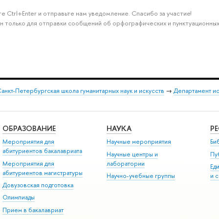
е Ctrl+Enter и отправьте нам уведомление. Спасибо за участие!
н только для отправки сообщений об орфографических и пунктуационных
анкт-Петербургская школа гуманитарных наук и искусств
→
Департамент и
ОБРАЗОВАНИЕ
НАУКА
Р
Мероприятия для
Научные мероприятия
Би
абитуриентов бакалавриата
Научные центры и
Пу
Мероприятия для
лаборатории
Ед
абитуриентов магистратуры
Научно-учебные группы
и 
Довузовская подготовка
Олимпиады
Прием в бакалавриат