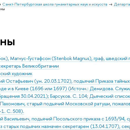
Санкт-Петербургская школа гуманитарных наук и искусств
Департа
оны
оны
к), Магнус-Густафсон (Stenbok Magnus), граф, шведский
секретарь Великобритании
дский художник
й Остафьевич (ум. 20.03.1702), подьячий Приказа тайных д
е и в Киеве (1696 или 1697) (Источн.: Демидова. Служил
ращения 30.04.2021); Барсуков. С. 104; Дьяческий список.
Пахомович, старый подьячий Московской ратуши, пожалова
1. С. 508).
й Васильевич, подьячий Посольского приказа с 1693/94, 
из старых подьячих назначен секретарем (13.04.1707), се