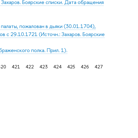
.: Захаров. Боярские списки. Дата обращения
алаты, пожалован в дьяки (30.01.1704),
ов с 29.10.1721 (Источн.: Захаров. Боярские
раженского полка. Прил. 1).
420
421
422
423
424
425
426
427