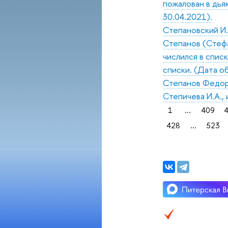
пожалован в дья
30.04.2021).
Степановский И.
Степанов (Стефа
числился в спис
списки. (Дата об
Степанов Федор,
Степичева И.А.,
1
...
409
428
...
523