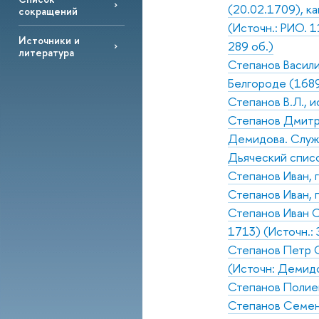
(20.02.1709), ка
сокращений
(Источн.: РИО. 1
Источники и
289 об.)
литература
Степанов Василий
Белгороде (1689
Степанов В.Л., 
Степанов Дмитри
Демидова. Служи
Дьяческий список
Степанов Иван, 
Степанов Иван, 
Степанов Иван С
1713) (Источн.:
Степанов Петр С
(Источн: Демидо
Степанов Полиек
Степанов Семен,