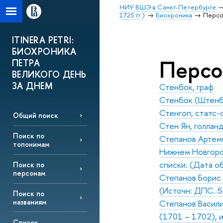
НИУ ВШЭ в Санкт-Петербурге
1725 гг.)
Биохроника
Перс
ITINERA PETRI:
БИОХРОНИКА
Перс
ПЕТРА
ВЕЛИКОГО ДЕНЬ
ЗА ДНЕМ
Стенбок, граф
Стенбок (Штенбо
Стенгоп, статс-
Общий поиск
Стен Ян, голлан
Поиск по
Степанов Артеми
топонимам
Нижнем Новгород
списки. (Дата об
Поиск по
персонам
Степанов Борис 
(Источн: ДПС. 5-
Поиск по
названиям
Степанов Васили
(1701 – 1702), 
Список