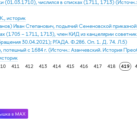
ки (01.03.1710), числился в списках (1711, 1713) (Источн
К., историк
нов) Иван Степанович, подьячий Семеновской приказной п
ках (1705 – 1711, 1713), член КИД из канцелярии советник
ращения 30.04.2021); РГАДА. Ф.286. Оп. 1. Д. 74. Л.5)
 потешный с 1684 г. (Источн.: Азанчевский. История Преоб
 историк
410
411
412
413
414
415
416
417
418
419