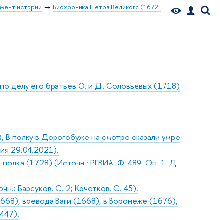
мент истории
Биохроника Петра Великого (1672-
о делу его братьев О. и Д. Соловьевых (1718)
 В полку в Дорогобуже на смотре сказали умре
ия 29.04.2021).
олка (1728) (Источн.: РГВИА. Ф. 489. Оп. 1. Д.
.: Барсуков. С. 2; Кочетков. С. 45).
668), воевода Ваги (1668), в Воронеже (1676),
447).