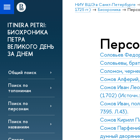
НИУ ВШЭ в Санкт-Петербурге
1725 гг.)
Биохроника
Перс
ITINERA PETRI:
БИОХРОНИКА
Перс
ПЕТРА
ВЕЛИКОГО ДЕНЬ
ЗА ДНЕМ
Соловьев Федор 
Соловьевы, брат
Соломон, черне
Общий поиск
Сомов Алферий, м
Поиск по
Сомов Иван Леон
топонимам
(1702) (Источн.:
Сомов Иван, полк
Поиск по
персонам
7395. Л.43).
Сомов Кирилл Па
Поиск по
названиям
Сомов Парфений 
думный дворянин 
Список