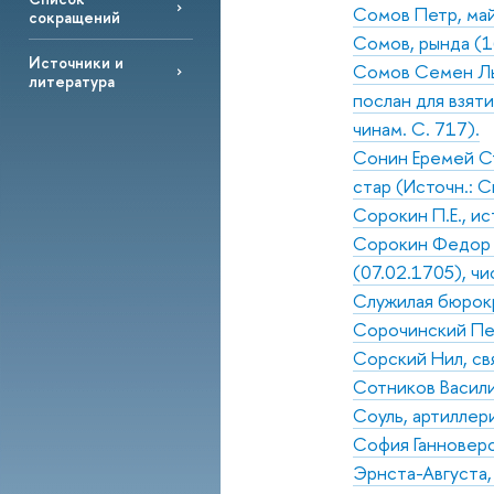
Сомов Петр, ма
сокращений
Сомов, рында (16
Источники и
Сомов Семен Льв
литература
послан для взят
чинам. С. 717).
Сонин Еремей Сте
стар (Источн.: 
Сорокин П.Е., и
Сорокин Федор М
(07.02.1705), ч
Служилая бюрокр
Сорочинский Пе
Сорский Нил, св
Сотников Васили
Соуль, артиллер
София Ганноверск
Эрнста-Августа,