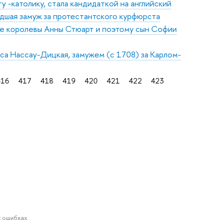
 -католику, стала кандидаткой на английский
едшая замуж за протестантского курфюрста
ьше королевы Анны Стюарт и поэтому сын Софии
са Нассау-Дицкая, замужем (с 1708) за Карлом-
416
417
418
419
420
421
422
423
 ошибках.