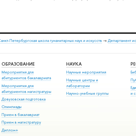
анкт-Петербургская школа гуманитарных наук и искусств
→
Департамент и
ОБРАЗОВАНИЕ
НАУКА
Р
Мероприятия для
Научные мероприятия
Би
абитуриентов бакалавриата
Научные центры и
Пу
Мероприятия для
лаборатории
Ед
абитуриентов магистратуры
Научно-учебные группы
и 
Довузовская подготовка
Олимпиады
Прием в бакалавриат
Прием в магистратуру
Диплом+