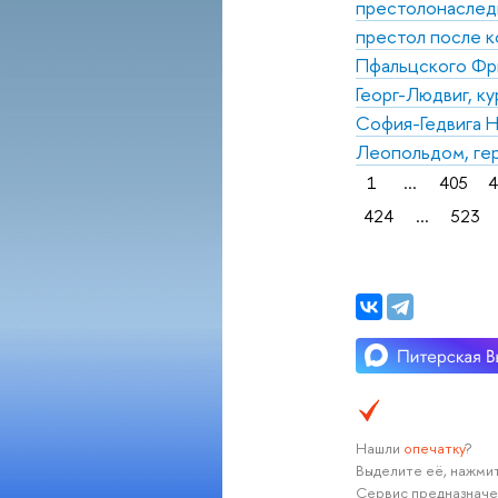
престолонаследи
престол после к
Пфальцского Фри
Георг-Людвиг, к
София-Гедвига Н
Леопольдом, ге
1
...
405
4
424
...
523
Нашли
опечатку
?
Выделите её, нажмит
Сервис предназначе