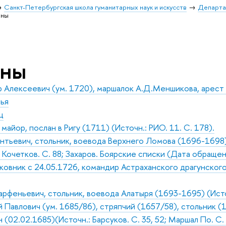
Санкт-Петербургская школа гуманитарных наук и искусств
Департа
оны
оны
Алексеевич (ум. 1720), маршалок А.Д.Меншикова, арест п
ья
ц
айор, послан в Ригу (1711) (Источн.: РИО. 11. С. 178).
тьевич, стольник, воевода Верхнего Ломова (1696-1698),
 Кочетков. С. 88; Захаров. Боярские списки (Дата обращен
овник с 24.05.1726, командир Астраханского драгунского п
рфеньевич, стольник, воевода Алатыря (1693-1695) (Источн
Павлович (ум. 1685/86), стряпчий (1657/58), стольник (1
(02.02.1685)(Источн.: Барсуков. С. 35, 52; Маршал По. С. 