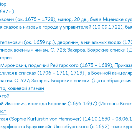
йор
87 г.)
ович (ок. 1675 – 1728), майор, 20 дв., был в Мценске суд
ия сказок в низовые города у управителей (10.09.1722), б
панович (ок. 1639 г.р.), дворянин, в начальных людях (170
Список военным чинам. С. 723; Захаров. Боярские списки (
сторик
иронович, подьячий Рейтарского (1673 – 1689), Приказа 
ислился в списках (1706 – 1711, 1713) , в Военной канцел
атия. С. 527; Захаров. Боярские списки. (Дата обращения 
тр, кошевой атаман
ятой
й Иванович, воевода Боровли (1695-1697) (Источн.: Кочет
ист
ая (Sophie Kurfürstin von Hannover) (14.10.1630 – 08.06.
 курфюрста Брауншвейг-Люнебургского (с 1692) тоже курф