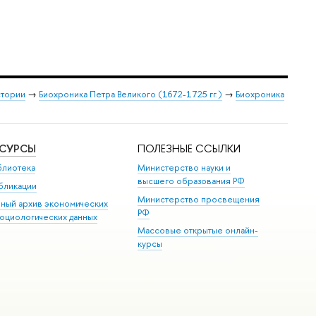
стории
→
Биохроника Петра Великого (1672-1725 гг.)
→
Биохроника
ЕСУРСЫ
ПОЛЕЗНЫЕ ССЫЛКИ
блиотека
Министерство науки и
высшего образования РФ
бликации
Министерство просвещения
иный архив экономических
РФ
социологических данных
Массовые открытые онлайн-
курсы