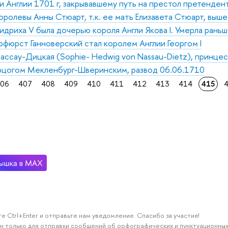
 Англии 1701 г, закрывавшему путь на престол претенденту
оролевы Анны Стюарт, т.к. ее мать Елизавета Стюарт, выш
дриха V была дочерью короля Англи Якова I. Умерла ран
урфюрст Ганноверский стал королем Англии Георгом I
ассау-Дицкая (Sophiе- Hedwig vоn Nassau-Dietz), принцес
рцогом Мекленбург-Шверинским, развод 06.06.1710
06
407
408
409
410
411
412
413
414
415
е Ctrl+Enter и отправьте нам уведомление. Спасибо за участие!
н только для отправки сообщений об орфографических и пунктуационных