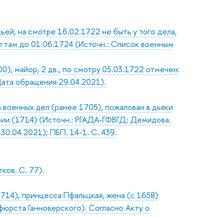
ьей, на смотре 16.02.1722 не быть у того дела,
ыл там до 01.06.1724 (Источн.: Список военным
0), майор, 2 дв., по смотру 05.03.1722 отмечен:
Дата обращения 29.04.2021).
военных дел (ранее 1705), пожалован в дьяки
ярии (1714) (Источн.: РГАДА-ГФВГД; Демидова.
30.04.2021); ПБП. 14-1. С. 439.
ков. С. 77).
1714), принцесса Пфальцкая, жена (с 1658)
юрста Ганноверского). Согласно Акту о