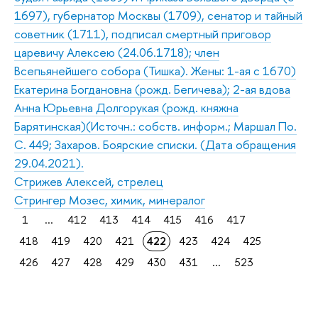
1697), губернатор Москвы (1709), сенатор и тайный
советник (1711), подписал смертный приговор
царевичу Алексею (24.06.1718); член
Всепьянейшего собора (Тишка). Жены: 1-ая с 1670)
Екатерина Богдановна (рожд. Бегичева); 2-ая вдова
Анна Юрьевна Долгорукая (рожд. княжна
Барятинская)(Источн.: собств. информ.; Маршал По.
С. 449; Захаров. Боярские списки. (Дата обращения
29.04.2021).
Стрижев Алексей, стрелец
Стрингер Мозес, химик, минералог
1
...
412
413
414
415
416
417
418
419
420
421
422
423
424
425
426
427
428
429
430
431
...
523