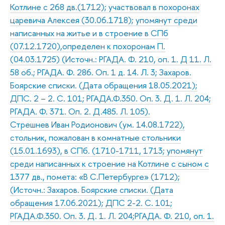
Котлине с 268 дв.(1712); участвовал в похоронах
царевича Алексея (30.06.1718); упомянут среди
написанных на житье и в строение в СПб
(07.12.1720),определен к похоронам П.
(04.03.1725) (Источн.: РГАДА. Ф. 210, оп. 1. Д 11. Л.
58 об.; РГАДА. Ф. 286. Оп. 1 д. 14. Л. 3; Захаров.
Боярские списки. (Дата обращения 18.05.2021);
ДПС. 2 – 2. С. 101; РГАДА.Ф.350. Оп. 3. Д. 1. Л. 204;
РГАДА. Ф. 371. Оп. 2. Д.485. Л. 105).
Стрешнев Иван Родионович (ум. 14.08.1722),
стольник, пожалован в комнатные стольники
(15.01.1693), в СПб. (1710-1711, 1713; упомянут
среди написанных к строение на Котлине с сыном с
1377 дв., помета: «В С.Петербурге» (1712);
(Источн.: Захаров. Боярские списки. (Дата
обращения 17.06.2021); ДПС 2-2. С. 101;
РГАДА.Ф.350. Оп. 3. Д. 1. Л. 204;РГАДА. Ф. 210, оп. 1.