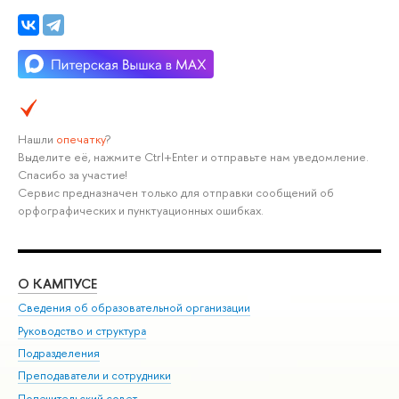
Нашли
опечатку
?
Выделите её, нажмите Ctrl+Enter и отправьте нам уведомление.
Спасибо за участие!
Сервис предназначен только для отправки сообщений об
орфографических и пунктуационных ошибках.
О КАМПУСЕ
ОБ
Сведения об образовательной организации
Мер
Руководство и структура
Мер
Подразделения
Дов
Преподаватели и сотрудники
Ол
Попечительский совет
При