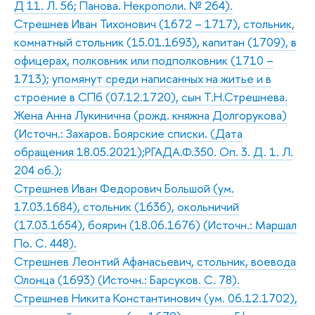
Д 11. Л. 56; Панова. Некрополи. № 264).
Стрешнев Иван Тихонович (1672 – 1717), стольник,
комнатный стольник (15.01.1693), капитан (1709), в
офицерах, полковник или подполковник (1710 –
1713); упомянут среди написанных на житье и в
строение в СПб (07.12.1720), сын Т.Н.Стрешнева.
Жена Анна Лукинична (рожд. княжна Долгорукова)
(Источн.: Захаров. Боярские списки. (Дата
обращения 18.05.2021);РГАДА.Ф.350. Оп. 3. Д. 1. Л.
204 об.);
Стрешнев Иван Федорович Большой (ум.
17.03.1684), стольник (1636), окольничий
(17.03.1654), боярин (18.06.1676) (Источн.: Маршал
По. С. 448).
Стрешнев Леонтий Афанасьевич, стольник, воевода
Олонца (1693) (Источн.: Барсуков. С. 78).
Стрешнев Никита Константинович (ум. 06.12.1702),