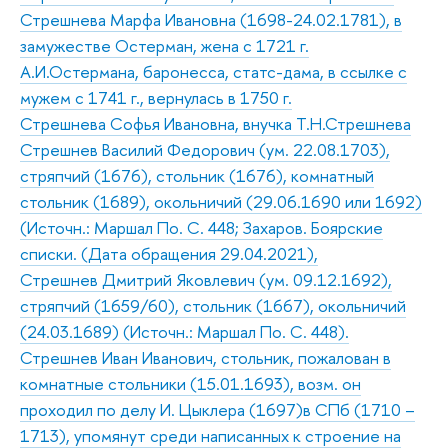
Стрешнева Марфа Ивановна (1698-24.02.1781), в
замужестве Остерман, жена с 1721 г.
А.И.Остермана, баронесса, статс-дама, в ссылке с
мужем с 1741 г., вернулась в 1750 г.
Стрешнева Софья Ивановна, внучка Т.Н.Стрешнева
Стрешнев Василий Федорович (ум. 22.08.1703),
стряпчий (1676), стольник (1676), комнатный
стольник (1689), окольничий (29.06.1690 или 1692)
(Источн.: Маршал По. С. 448; Захаров. Боярские
списки. (Дата обращения 29.04.2021),
Стрешнев Дмитрий Яковлевич (ум. 09.12.1692),
стряпчий (1659/60), стольник (1667), окольничий
(24.03.1689) (Источн.: Маршал По. С. 448).
Стрешнев Иван Иванович, стольник, пожалован в
комнатные стольники (15.01.1693), возм. он
проходил по делу И. Цыклера (1697)в СПб (1710 –
1713), упомянут среди написанных к строение на