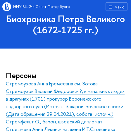
НИУ ВШЭ в Санкт-Петербурге
Меню
Биохроника Петра Великого
(1672-1725 гг.)
Персоны
Стремоухова Анна Еремеевна см. Зотова
Стремоухов Василий Федорович?, в начальных людях
в драгунах (1701) прокурор Воронежского
надворного суда (Источн.: Захаров. Боярские списки.
(Дата обращения 29.04.2021), собств. источн.)
Стремфельт О., барон, шведский дипломат
Стрешнева Анна Лукинична, жена И.Т.Стрешнева