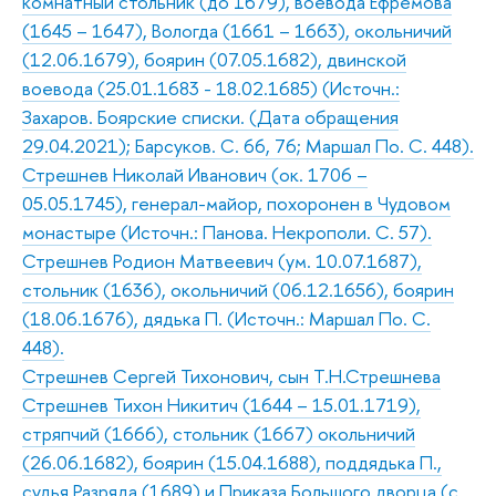
комнатный стольник (до 1679), воевода Ефремова
(1645 – 1647), Вологда (1661 – 1663), окольничий
(12.06.1679), боярин (07.05.1682), двинской
воевода (25.01.1683 - 18.02.1685) (Источн.:
Захаров. Боярские списки. (Дата обращения
29.04.2021); Барсуков. С. 66, 76; Маршал По. С. 448).
Стрешнев Николай Иванович (ок. 1706 –
05.05.1745), генерал-майор, похоронен в Чудовом
монастыре (Источн.: Панова. Некрополи. С. 57).
Стрешнев Родион Матвеевич (ум. 10.07.1687),
стольник (1636), окольничий (06.12.1656), боярин
(18.06.1676), дядька П. (Источн.: Маршал По. С.
448).
Стрешнев Сергей Тихонович, сын Т.Н.Стрешнева
Стрешнев Тихон Никитич (1644 – 15.01.1719),
стряпчий (1666), стольник (1667) окольничий
(26.06.1682), боярин (15.04.1688), поддядька П.,
судья Разряда (1689) и Приказа Большого дворца (с