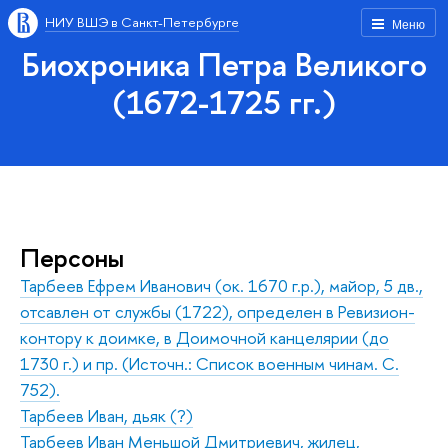
НИУ ВШЭ в Санкт-Петербурге
Меню
Биохроника Петра Великого
(1672-1725 гг.)
Персоны
Тарбеев Ефрем Иванович (ок. 1670 г.р.), майор, 5 дв.,
отсавлен от службы (1722), определен в Ревизион-
контору к доимке, в Доимочной канцелярии (до
1730 г.) и пр. (Источн.: Список военным чинам. С.
752).
Тарбеев Иван, дьяк (?)
Тарбеев Иван Меньшой Дмитриевич, жилец,