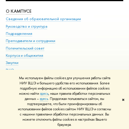
О КАМПУСЕ
ОБ
Сведения об образовательной организации
Мер
Руководство и структура
Мер
Подразделения
Дов
Преподаватели и сотрудники
Ол
Попечительский совет
При
Корпуса и общежития
При
Закупки
Ди
ВШЭ для студентов с ограниченными возможностями
До
здоровья и инвалидностью
Ас
Мы используем файлы cookies для улучшения работы сайта
Версия для слабовидящих
НИУ ВШЭ и большего удобства его использования. Более
Обр
подробную информацию об использовании файлов cookies
Единая платежная страница
можно найти
здесь
, наши правила обработки персональных
данных –
здесь
. Продолжая пользоваться сайтом, вы
✖
Редактору
подтверждаете, что были проинформированы об
© НИУ ВШЭ 1993–2026
Адреса и контакты
Условия использования
использовании файлов cookies сайтом НИУ ВШЭ и согласны
с нашими правилами обработки персональных данных. Вы
материалов
Политика конфиденциальности
Карта сайта
можете отключить файлы cookies в настройках Вашего
Шрифты HSE Sans и HSE Slab разработаны в
Школе дизайна НИУ ВШЭ
браузера.