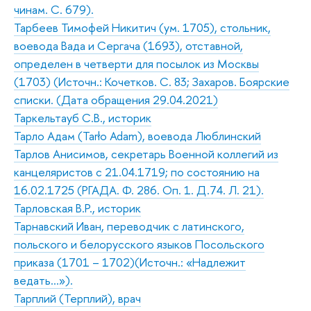
чинам. С. 679).
Тарбеев Тимофей Никитич (ум. 1705), стольник,
воевода Вада и Сергача (1693), отставной,
определен в четверти для посылок из Москвы
(1703) (Источн.: Кочетков. С. 83; Захаров. Боярские
списки. (Дата обращения 29.04.2021)
Таркельтауб С.В., историк
Тарло Адам (Tarło Adam), воевода Люблинский
Тарлов Анисимов, секретарь Военной коллегий из
канцеляристов с 21.04.1719; по состоянию на
16.02.1725 (РГАДА. Ф. 286. Оп. 1. Д.74. Л. 21).
Тарловская В.Р., историк
Тарнавский Иван, переводчик с латинского,
польского и белорусского языков Посольского
приказа (1701 – 1702)(Источн.: «Надлежит
ведать…»).
Тарплий (Терплий), врач