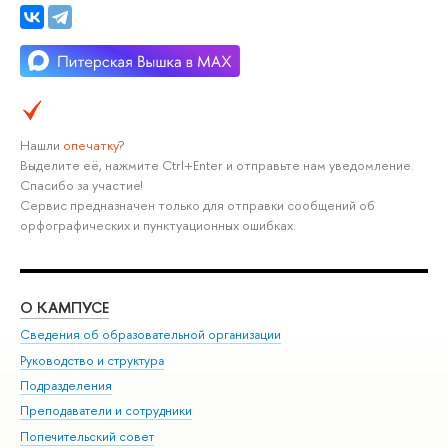
Нашли
опечатку
?
Выделите её, нажмите Ctrl+Enter и отправьте нам уведомление.
Спасибо за участие!
Сервис предназначен только для отправки сообщений об
орфографических и пунктуационных ошибках.
О КАМПУСЕ
ОБ
Сведения об образовательной организации
Мер
Руководство и структура
Мер
Подразделения
Дов
Преподаватели и сотрудники
Ол
Попечительский совет
При