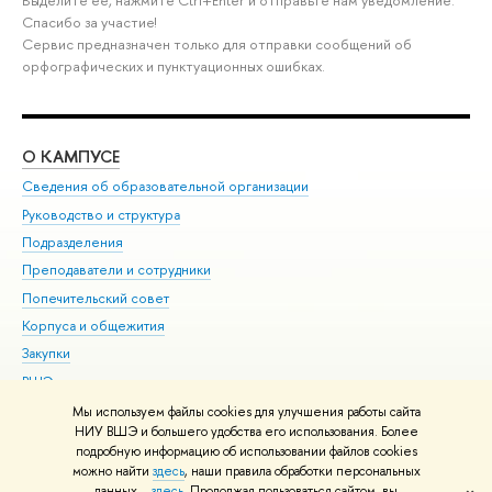
Спасибо за участие!
Сервис предназначен только для отправки сообщений об
орфографических и пунктуационных ошибках.
О КАМПУСЕ
ОБ
Сведения об образовательной организации
Мер
Руководство и структура
Мер
Подразделения
Дов
Преподаватели и сотрудники
Ол
Попечительский совет
При
Корпуса и общежития
При
Закупки
Ди
ВШЭ для студентов с ограниченными возможностями
До
здоровья и инвалидностью
Ас
Мы используем файлы cookies для улучшения работы сайта
Версия для слабовидящих
НИУ ВШЭ и большего удобства его использования. Более
Обр
подробную информацию об использовании файлов cookies
Единая платежная страница
можно найти
здесь
, наши правила обработки персональных
данных –
здесь
. Продолжая пользоваться сайтом, вы