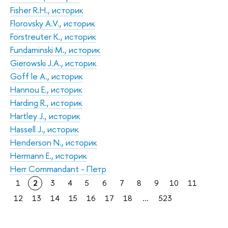
Fisher R.H., историк
Florovsky A.V., историк
Forstreuter K., историк
Fundaminski М., историк
Gierowski J.A., историк
Goff le A., историк
Hannou Е., историк
Harding R., историк
Hartley J., историк
Hassell J., историк
Henderson N., историк
Hermann Е., историк
Herr Commandant - Петр
1
2
3
4
5
6
7
8
9
10
11
12
13
14
15
16
17
18
...
523