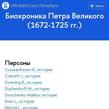
НИУ ВШЭ в Санкт-Петербурге
Меню
Биохроника Петра Великого
(1672-1725 гг.)
Персоны
Couwenhoven R., историк
Cracraft J., историк
Downiing B., историк
Dückershoff М., историк
Dvoichenko-Markov, историк
Erren L., историк
Félicité I. , историк