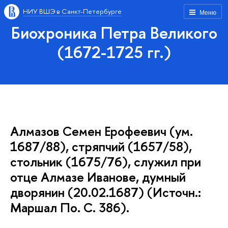
НИУ ВШЭ в Санкт-Петербурге
Меню
Биохроника Петра Великого
(1672-1725 гг.)
Алмазов Семен Ерофеевич (ум.
1687/88), стряпчий (1657/58),
стольник (1675/76), служил при
отце Алмазе Иванове, думный
дворянин (20.02.1687) (Источн.:
Маршал По. С. 386).