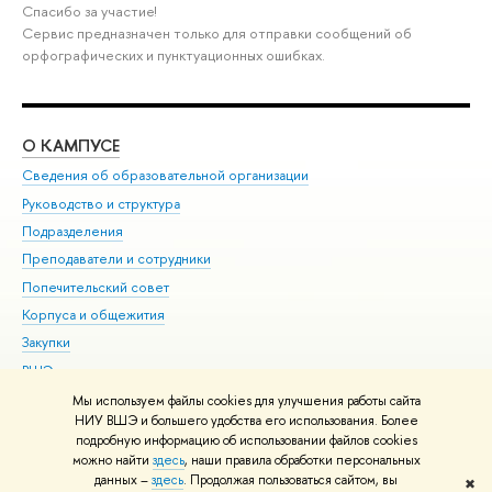
Спасибо за участие!
Сервис предназначен только для отправки сообщений об
орфографических и пунктуационных ошибках.
О КАМПУСЕ
ОБ
Сведения об образовательной организации
Мер
Руководство и структура
Мер
Подразделения
Дов
Преподаватели и сотрудники
Ол
Попечительский совет
При
Корпуса и общежития
При
Закупки
Ди
ВШЭ для студентов с ограниченными возможностями
До
здоровья и инвалидностью
Ас
Мы используем файлы cookies для улучшения работы сайта
Версия для слабовидящих
НИУ ВШЭ и большего удобства его использования. Более
Обр
подробную информацию об использовании файлов cookies
Единая платежная страница
можно найти
здесь
, наши правила обработки персональных
данных –
здесь
. Продолжая пользоваться сайтом, вы
✖