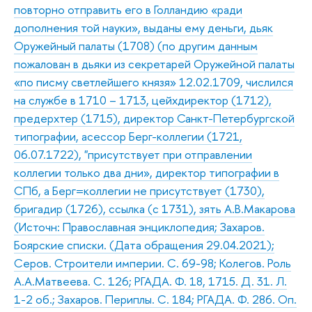
повторно отправить его в Голландию «ради
дополнения той науки», выданы ему деньги, дьяк
Оружейный палаты (1708) (по другим данным
пожалован в дьяки из секретарей Оружейной палаты
«по писму светлейшего князя» 12.02.1709, числился
на службе в 1710 – 1713, цейхдиректор (1712),
предерхтер (1715), директор Санкт-Петербургской
типографии, асессор Берг-коллегии (1721,
06.07.1722), "присутствует при отправлении
коллегии только два дни», директор типографии в
СПб, а Берг=коллегии не присутствует (1730),
бригадир (1726), ссылка (с 1731), зять А.В.Макарова
(Источн: Православная энциклопедия; Захаров.
Боярские списки. (Дата обращения 29.04.2021);
Серов. Строители империи. С. 69-98; Колегов. Роль
А.А.Матвеева. С. 126; РГАДА. Ф. 18, 1715. Д. 31. Л.
1-2 об.; Захаров. Периплы. С. 184; РГАДА. Ф. 286. Оп.