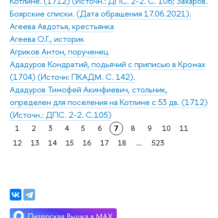
Котлине. (1712) (Источн.: ДПС. 2-2. С. 106; Захаров.
Боярские списки. (Дата обращения 17.06.2021).
Агеева Авдотья, крестьянка
Агеева О.Г., историк
Агриков Антон, порученец
Ададуров Кондратий, подьячий с приписью в Кромах
(1704) (Источн: ПКАДМ. С. 142).
Ададуров Тимофей Акинфиевич, стольник,
определен для поселения на Котлине с 53 дв. (1712)
(Источн.: ДПС. 2-2. С.105)
1
2
3
4
5
6
7
8
9
10
11
12
13
14
15
16
17
18
...
523