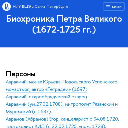
НИУ ВШЭ в Санкт-Петербурге
Меню
Биохроника Петра Великого
(1672-1725 гг.)
Персоны
Авраамий, монах Юрьева-Повольского Успенского
монастыря, автор «Тетрадей» (1697)
Авраамий, старообрядческий старец
Авраамий (ум.27.02.1708), митрополит Рязанский и
Муромский (с 1687).
Аврамов (Абрамов) Егор, канцелярист с 04.08.1720,
протоколист КИД (с 22.02.1725, упом. 1728),