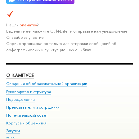
Нашли
опечатку
?
Выделите её, нажмите Ctrl+Enter и отправьте нам уведомление.
Спасибо за участие!
Сервис предназначен только для отправки сообщений об
орфографических и пунктуационных ошибках.
О КАМПУСЕ
ОБ
Сведения об образовательной организации
Мер
Руководство и структура
Мер
Подразделения
Дов
Преподаватели и сотрудники
Ол
Попечительский совет
При
Корпуса и общежития
При
Закупки
Ди
ВШЭ для студентов с ограниченными возможностями
До