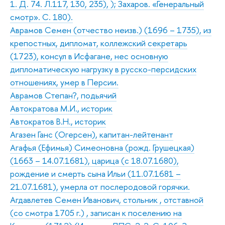
1. Д. 74. Л.117, 130, 235), ); Захаров. «Генеральный
смотр». С. 180).
Аврамов Семен (отчество неизв.) (1696 – 1735), из
крепостных, дипломат, коллежский секретарь
(1723), консул в Исфагане, нес основную
дипломатическую нагрузку в русско-персидских
отношениях, умер в Персии.
Аврамов Степан?, подьячий
Автократова М.И., историк
Автократов В.Н., историк
Агазен Ганс (Огерсен), капитан-лейтенант
Агафья (Ефимья) Симеоновна (рожд. Грушецкая)
(1663 – 14.07.1681), царица (с 18.07.1680),
рождение и смерть сына Ильи (11.07.1681 –
21.07.1681), умерла от послеродовой горячки.
Агдавлетев Семен Иванович, стольник , отставной
(со смотра 1705 г.) , записан к поселению на