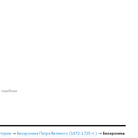
 ошибках.
стории
→
Биохроника Петра Великого (1672-1725 гг.)
→
Биохроника