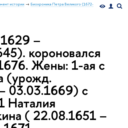
мент истории
Биохроника Петра Великого (1672-
.1629 –
1645). короновался
1676. Жены: 1-ая с
а (урожд.
– 03.03.1669) с
71 Наталия
на ( 22.08.1651 –