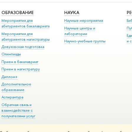
ОБРАЗОВАНИЕ
НАУКА
Р
Мероприятия для
Научные мероприятия
Би
абитуриентов бакалавриата
Научные центры и
Пу
Мероприятия для
лаборатории
Ед
абитуриентов магистратуры
Научно-учебные группы
и 
Довузовская подготовка
Олимпиады
Прием в бакалавриат
Прием в магистратуру
Диплом+
Дополнительное
образование
Аспирантура
Обратная связь и
взаимодействие с
получателями услуг