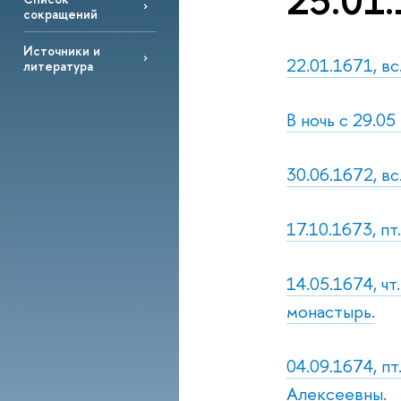
25.01.
сокращений
Источники и
22.01.1671, в
литература
В ночь с 29.05
30.06.1672, в
17.10.1673, п
14.05.1674, ч
монастырь.
04.09.1674, п
Алексеевны.