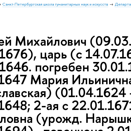
Санкт-Петербургская школа гуманитарных наук и искусств
Департа
ей Михайлович (09.03
1676), царь (с 14.07.
1646. погребен 30.01.
.1647 Мария Ильиничн
лавская) (01.04.1624 
1648; 2-ая с 22.01.16
ловна (урожд. Нарышки