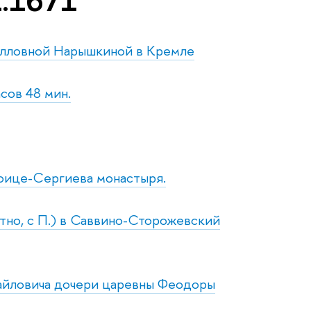
1.1671
рилловной Нарышкиной в Кремле
асов 48 мин.
роице-Сергиева монастыря.
ятно, с П.) в Саввино-Сторожевский
хайловича дочери царевны Феодоры