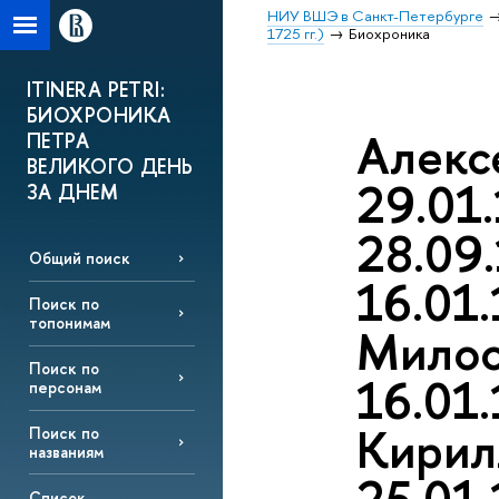
НИУ ВШЭ в Санкт-Петербурге
1725 гг.)
Биохроника
ITINERA PETRI:
БИОХРОНИКА
Алекс
ПЕТРА
ВЕЛИКОГО ДЕНЬ
29.01.
ЗА ДНЕМ
28.09.
Общий поиск
16.01
Поиск по
топонимам
Милос
Поиск по
16.01.
персонам
Кирил
Поиск по
названиям
Список