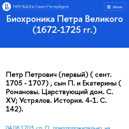
НИУ ВШЭ в Санкт-Петербурге
Меню
Биохроника Петра Великого
(1672-1725 гг.)
Петр Петрович (первый) ( сент.
1705 - 1707) , сын П. и Екатерины (
Романовы. Царствующий дом. С.
XV; Устрялов. История. 4-1. С.
142).
04.08.1703, ср. П., предположительно, на