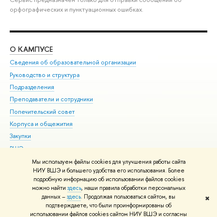
орфографических и пунктуационных ошибках.
О КАМПУСЕ
ОБ
Сведения об образовательной организации
Мер
Руководство и структура
Мер
Подразделения
Дов
Преподаватели и сотрудники
Ол
Попечительский совет
При
Корпуса и общежития
При
Закупки
Ди
ВШЭ для студентов с ограниченными возможностями
До
здоровья и инвалидностью
Ас
Мы используем файлы cookies для улучшения работы сайта
Версия для слабовидящих
НИУ ВШЭ и большего удобства его использования. Более
Обр
подробную информацию об использовании файлов cookies
Единая платежная страница
можно найти
здесь
, наши правила обработки персональных
данных –
здесь
. Продолжая пользоваться сайтом, вы
✖
Редактору
подтверждаете, что были проинформированы об
© НИУ ВШЭ 1993–2026
Адреса и контакты
Условия использования
использовании файлов cookies сайтом НИУ ВШЭ и согласны