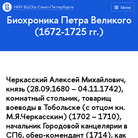
НИУ ВШЭ в Санкт-Петербурге
Меню
Биохроника Петра Великого
(1672-1725 гг.)
Черкасский Алексей Михайлович,
князь (28.09.1680 – 04.11.1742),
комнатный стольник, товарищ
воеводы в Тобольске (с отцом кн.
М.Я.Черкасским) (1702 – 1710),
начальник Городовой канцелярии в
СПб, обер-комендант (1714), как