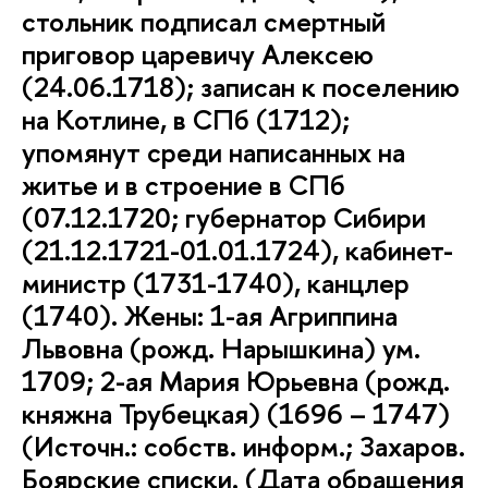
стольник подписал смертный
приговор царевичу Алексею
(24.06.1718); записан к поселению
на Котлине, в СПб (1712);
упомянут среди написанных на
житье и в строение в СПб
(07.12.1720; губернатор Сибири
(21.12.1721-01.01.1724), кабинет-
министр (1731-1740), канцлер
(1740). Жены: 1-ая Агриппина
Львовна (рожд. Нарышкина) ум.
1709; 2-ая Мария Юрьевна (рожд.
княжна Трубецкая) (1696 – 1747)
(Источн.: собств. информ.; Захаров.
Боярские списки. (Дата обращения