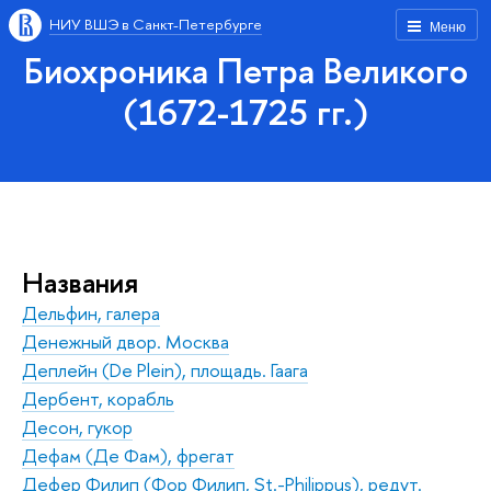
НИУ ВШЭ в Санкт-Петербурге
Меню
Биохроника Петра Великого
(1672-1725 гг.)
Названия
Дельфин, галера
Денежный двор. Москва
Деплейн (De Plein), площадь. Гаага
Дербент, корабль
Десон, гукор
Дефам (Де Фам), фрегат
Дефер Филип (Фор Филип, St.-Philippus), редут.