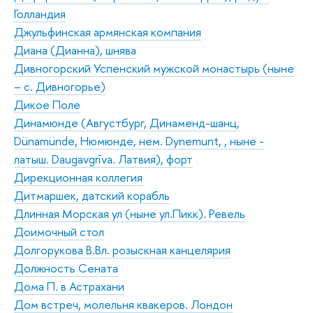
Голландия
Джульфинская армянская компания
Диана (Дианна), шнява
Дивногорский Успенский мужской монастырь (ныне
– с. Дивногорье)
Дикое Поле
Динамюнде (Августбург, Динаменд-шанц,
Dünamünde, Нюмюнде, нем. Dynemunt, , ныне -
латыш. Daugavgrīva. Латвия), форт
Дирекционная коллегия
Дитмаршек, датский корабль
Длинная Морская ул (ныне ул.Пикк). Ревель
Доимочный стол
Долгорукова В.Вл. розыскная канцелярия
Должность Сената
Дома П. в Астрахани
Дом встреч, молельня квакеров. Лондон