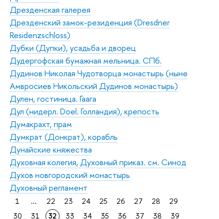
Дрезденская галерея
Дрезденский замок-резиденция (Dresdner
Residenzschloss)
Дубки (Дупки), усадьба и дворец
Дудергофская бумажная мельница. СПб.
Дудинов Николая Чудотворца монастырь (ныне
Амвросиев Никольский Дудинов монастырь)
Дулен, гостиница. Гаага
Дул (нидерл. Doel. Голландия), крепость
Думакрахт, прам
Думкрат (Донкрат), корабль
Дунайские княжества
Духовная колегия, Духовный приказ. см. Синод
Духов новгородский монастырь
Духовный регламент
1
...
22
23
24
25
26
27
28
29
30
31
32
33
34
35
36
37
38
39