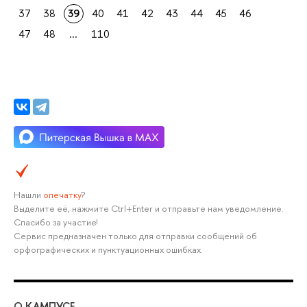
37
38
39
40
41
42
43
44
45
46
47
48
...
110
Нашли
опечатку
?
Выделите её, нажмите Ctrl+Enter и отправьте нам уведомление.
Спасибо за участие!
Сервис предназначен только для отправки сообщений об
орфографических и пунктуационных ошибках.
О КАМПУСЕ
ОБ