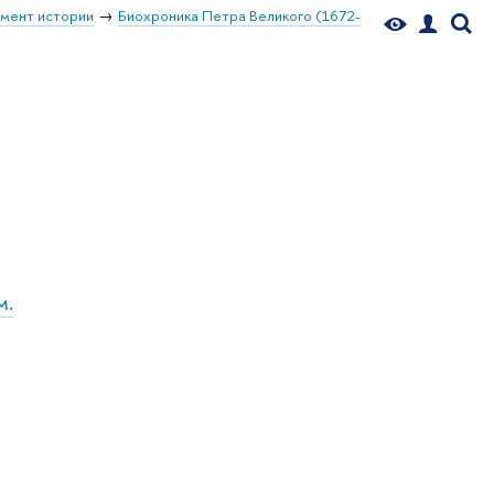
мент истории
Биохроника Петра Великого (1672-
м.