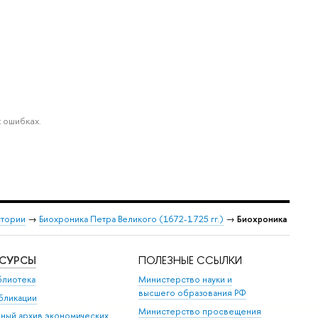
 ошибках.
стории
→
Биохроника Петра Великого (1672-1725 гг.)
→
Биохроника
ЕСУРСЫ
ПОЛЕЗНЫЕ ССЫЛКИ
блиотека
Министерство науки и
высшего образования РФ
бликации
Министерство просвещения
иный архив экономических