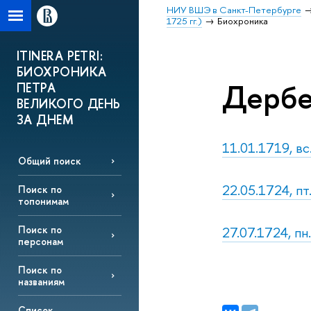
НИУ ВШЭ в Санкт-Петербурге
1725 гг.)
Биохроника
ITINERA PETRI:
БИОХРОНИКА
Дербе
ПЕТРА
ВЕЛИКОГО ДЕНЬ
ЗА ДНЕМ
11.01.1719, вс
Общий поиск
22.05.1724, п
Поиск по
топонимам
27.07.1724, пн
Поиск по
персонам
Поиск по
названиям
Список