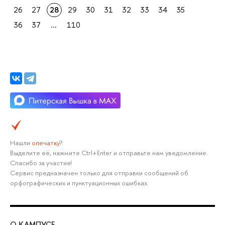
26
27
28
29
30
31
32
33
34
35
36
37
...
110
Нашли
опечатку
?
Выделите её, нажмите Ctrl+Enter и отправьте нам уведомление.
Спасибо за участие!
Сервис предназначен только для отправки сообщений об
орфографических и пунктуационных ошибках.
О КАМПУСЕ
ОБ