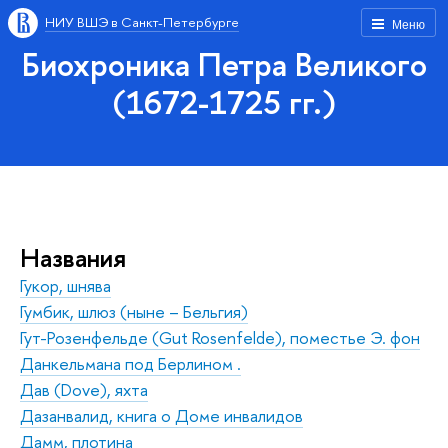
НИУ ВШЭ в Санкт-Петербурге
Меню
Биохроника Петра Великого
(1672-1725 гг.)
Названия
Гукор, шнява
Гумбик, шлюз (ныне – Бельгия)
Гут-Розенфельде (Gut Rosenfeldе), поместье Э. фон
Данкельмана под Берлином .
Дав (Dove), яхта
Дазанвалид, книга о Доме инвалидов
Дамм, плотина