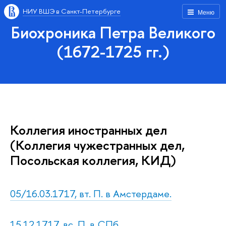
НИУ ВШЭ в Санкт-Петербурге
Меню
Биохроника Петра Великого
(1672-1725 гг.)
Коллегия иностранных дел
(Коллегия чужестранных дел,
Посольская коллегия, КИД)
05/16.03.1717, вт. П. в Амстердаме.
15.12.1717, вс. П. в СПб.