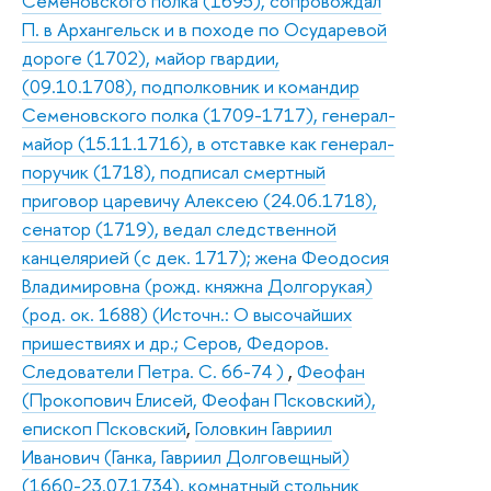
Семеновского полка (1695), сопровождал
П. в Архангельск и в походе по Осударевой
дороге (1702), майор гвардии,
(09.10.1708), подполковник и командир
Семеновского полка (1709-1717), генерал-
майор (15.11.1716), в отставке как генерал-
поручик (1718), подписал смертный
приговор царевичу Алексею (24.06.1718),
сенатор (1719), ведал следственной
канцелярией (с дек. 1717); жена Феодосия
Владимировна (рожд. княжна Долгорукая)
(род. ок. 1688) (Источн.: О высочайших
пришествиях и др.; Серов, Федоров.
Следователи Петра. С. 66-74 )
,
Феофан
(Прокопович Елисей, Феофан Псковский),
епископ Псковский
,
Головкин Гавриил
Иванович (Ганка, Гавриил Долговещный)
(1660-23.07.1734), комнатный стольник