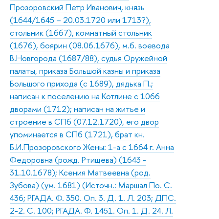
Прозоровский Петр Иванович, князь
(1644/1645 – 20.03.1720 или 1713?),
стольник (1667), комнатный стольник
(1676), боярин (08.06.1676), м.б. воевода
В.Новгорода (1687/88), судья Оружейной
палаты, приказа Большой казны и приказа
Большого прихода (с 1689), дядька П.;
написан к поселению на Котлине с 1066
дворами (1712); написан на житье и
строение в СПб (07.12.1720), его двор
упоминается в СПб (1721), брат кн.
Б.И.Прозоровского Жены: 1-а с 1664 г. Анна
Федоровна (рожд. Ртищева) (1643 -
31.10.1678); Ксения Матвеевна (род.
Зубова) (ум. 1681) (Источн.: Маршал По. С.
436; РГАДА. Ф. 350. Оп. 3. Д. 1. Л. 203; ДПС.
2-2. С. 100; РГАДА. Ф. 1451. Оп. 1. Д. 24. Л.