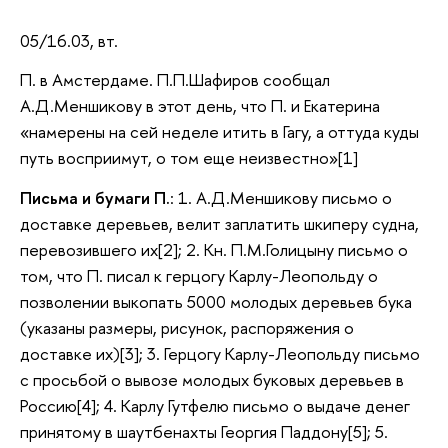
05/16.03, вт.
П. в Амстердаме. П.П.Шафиров сообщал
А.Д.Меншикову в этот день, что П. и Екатерина
«намерены на сей неделе итить в Гагу, а оттуда куды
путь восприимут, о том еще неизвестно»[1]
Письма и бумаги П.
: 1. А.Д.Меншикову письмо о
доставке деревьев, велит заплатить шкиперу судна,
перевозившего их[2]; 2. Кн. П.М.Голицыну письмо о
том, что П. писал к герцогу Карлу-Леопольду о
позволении выкопать 5000 молодых деревьев бука
(указаны размеры, рисунок, распоряжения о
доставке их)[3]; 3. Герцогу Карлу-Леопольду письмо
с просьбой о вывозе молодых буковых деревьев в
Россию[4]; 4. Карлу Гутфелю письмо о выдаче денег
принятому в шаутбенахты Георгия Паддону[5]; 5.