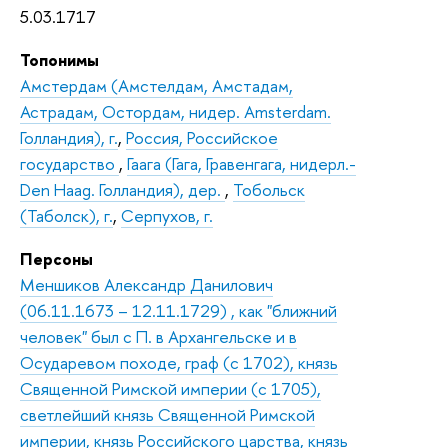
5.03.1717
Топонимы
Амстердам (Амстелдам, Амстадам,
Астрадам, Остордам, нидер. Amsterdam.
Голландия), г.
,
Россия, Российское
государство
,
Гаага (Гага, Гравенгага, нидерл.-
Den Haag. Голландия), дер.
,
Тобольск
(Таболск), г.
,
Серпухов, г.
Персоны
Меншиков Александр Данилович
(06.11.1673 – 12.11.1729) , как "ближний
человек" был с П. в Архангельске и в
Осударевом походе, граф (с 1702), князь
Священной Римской империи (с 1705),
светлейший князь Священной Римской
империи, князь Российского царства, князь