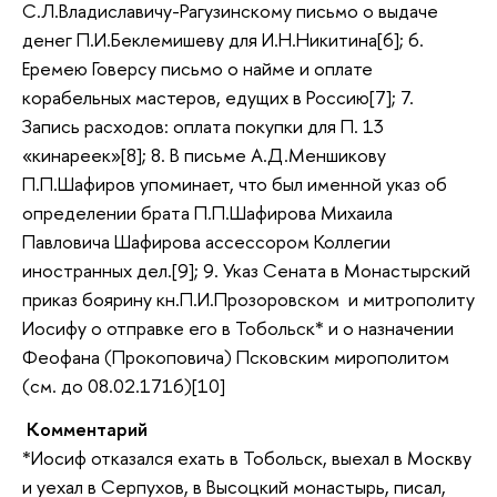
С.Л.Владиславичу-Рагузинскому письмо о выдаче
денег П.И.Беклемишеву для И.Н.Никитина[6]; 6.
Еремею Говерсу письмо о найме и оплате
корабельных мастеров, едущих в Россию[7]; 7.
Запись расходов: оплата покупки для П. 13
«кинареек»[8]; 8. В письме А.Д.Меншикову
П.П.Шафиров упоминает, что был именной указ об
определении брата П.П.Шафирова Михаила
Павловича Шафирова ассессором Коллегии
иностранных дел.[9]; 9. Указ Сената в Монастырский
приказ боярину кн.П.И.Прозоровском и митрополиту
Иосифу о отправке его в Тобольск* и о назначении
Феофана (Прокоповича) Псковским мирополитом
(см. до 08.02.1716)[10]
Комментарий
*Иосиф отказался ехать в Тобольск, выехал в Москву
и уехал в Серпухов, в Высоцкий монастырь, писал,