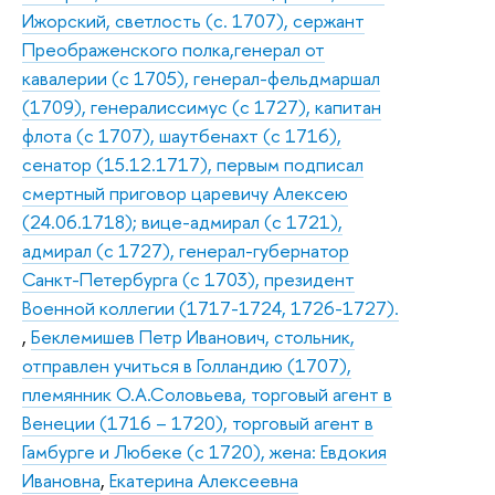
Ижорский, светлость (с. 1707), сержант
Преображенского полка,генерал от
кавалерии (с 1705), генерал-фельдмаршал
(1709), генералиссимус (с 1727), капитан
флота (с 1707), шаутбенахт (с 1716),
сенатор (15.12.1717), первым подписал
смертный приговор царевичу Алексею
(24.06.1718); вице-адмирал (с 1721),
адмирал (с 1727), генерал-губернатор
Санкт-Петербурга (с 1703), президент
Военной коллегии (1717-1724, 1726-1727).
,
Беклемишев Петр Иванович, стольник,
отправлен учиться в Голландию (1707),
племянник О.А.Соловьева, торговый агент в
Венеции (1716 – 1720), торговый агент в
Гамбурге и Любеке (с 1720), жена: Евдокия
Ивановна
,
Екатерина Алексеевна