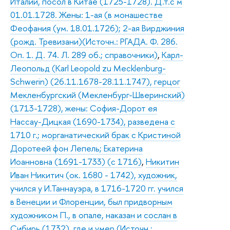
Италии, посол в Китае (1725-1728). Д.т.с м
01.01.1728. Жены: 1-ая (в монашестве
Феофания (ум. 18.01.1726); 2-ая Вирджиния
(рожд. Тревизани)(Источн.: РГАДА. Ф. 286.
Оп. 1. Д. 74. Л. 289 об.; справочники)
,
Карл-
Леопольд (Karl Leopold zu Mecklenburg-
Schwerin) (26.11.1678-28.11.1747), герцог
Мекленбургский (Мекленбург-Шверинский)
(1713-1728), жены: София-Дорот ея
Нассау-Дицкая (1690-1734), разведена с
1710 г.; морганатический брак с Кристиной
Доротеей фон Лепель; Екатерина
Иоанновна (1691-1733) (с 1716)
,
Никитин
Иван Никитич (ок. 1680 - 1742), художник,
учился у И.Таннауэра, в 1716-1720 гг. учился
в Венеции и Флоренции, был придворным
художником П., в опале, наказан и сослан в
Сибирь (1732), где и умер (Источн.: