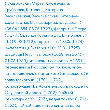
(Скавронская Марта, Крузе Марта,
Трубачева, Катерина, Катерина
Васильевская, Васильефская, Катерина-
сама-третья, Матка, царица, Государыня)
(05.04.1684-06.05.1727), фаворитка Петра
(с 1703), царица (с марта 1711), в браке с
П. (19.02.1712), коронована (07.05.1724),
императрица Екатерина I (с 28.01.1725).
,
Шафиров Петр Павлович (1669 или 1673 -
01.03.1739), из крещеных евреев, с 1691 г.
переводчик в Посольском приказе, упом.
как переводчик с немецкого (цесарского) и
голландского яз. (1701- 1702),
сопровождал П. в Архангельск и в походе по
Осударевой дороге (1702); "тайный
секретариюс"(с 1703), ведал почтой (1701-
1723), тайный советник и вице-канцлер