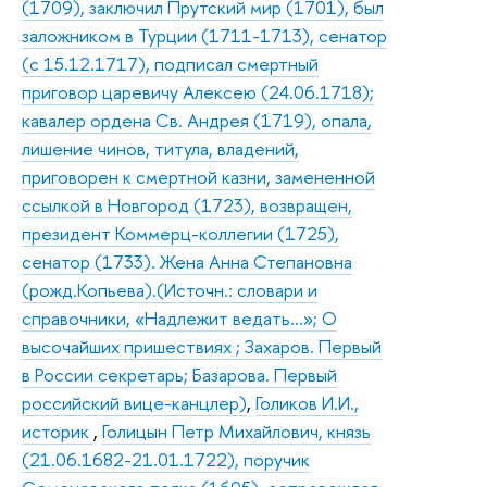
(1709), заключил Прутский мир (1701), был
заложником в Турции (1711-1713), сенатор
(с 15.12.1717), подписал смертный
приговор царевичу Алексею (24.06.1718);
кавалер ордена Св. Андрея (1719), опала,
лишение чинов, титула, владений,
приговорен к смертной казни, замененной
ссылкой в Новгород (1723), возвращен,
президент Коммерц-коллегии (1725),
сенатор (1733). Жена Анна Степановна
(рожд.Копьева).(Источн.: словари и
справочники, «Надлежит ведать…»; О
высочайших пришествиях ; Захаров. Первый
в России секретарь; Базарова. Первый
российский вице-канцлер)
,
Голиков И.И.,
историк
,
Голицын Петр Михайлович, князь
(21.06.1682-21.01.1722), поручик