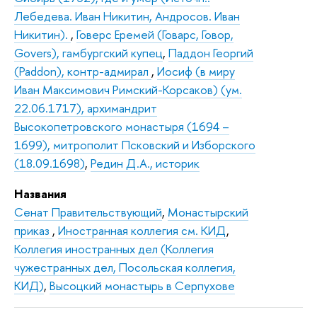
Лебедева. Иван Никитин, Андросов. Иван
Никитин).
,
Говерс Еремей (Говарс, Говор,
Govers), гамбургский купец
,
Паддон Георгий
(Paddon), контр-адмирал
,
Иосиф (в миру
Иван Максимович Римский-Корсаков) (ум.
22.06.1717), архимандрит
Высокопетровского монастыря (1694 –
1699), митрополит Псковский и Изборского
(18.09.1698)
,
Редин Д.А., историк
Названия
Сенат Правительствующий
,
Монастырский
приказ
,
Иностранная коллегия см. КИД
,
Коллегия иностранных дел (Коллегия
чужестранных дел, Посольская коллегия,
КИД)
,
Высоцкий монастырь в Серпухове