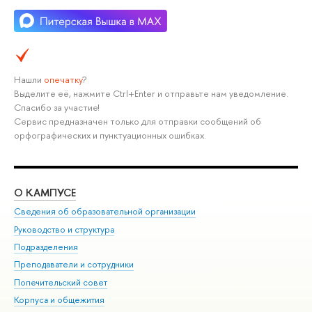
Нашли
опечатку
?
Выделите её, нажмите Ctrl+Enter и отправьте нам уведомление.
Спасибо за участие!
Сервис предназначен только для отправки сообщений об
орфографических и пунктуационных ошибках.
О КАМПУСЕ
ОБ
Сведения об образовательной организации
Мер
Руководство и структура
Мер
Подразделения
Дов
Преподаватели и сотрудники
Ол
Попечительский совет
При
Корпуса и общежития
При