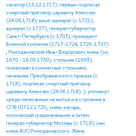
сенатор (15.12.1717), первым подписал
смертный приговор царевичу Алексею
(24.06.1718); вице-адмирал (с 1721),
адмирал (с 1727), генерал-губернатор
Санкт-Петербурга (с 1703), президент
Военной коллегии (1717-1724, 1726-1727).
,
Ромодановский Иван Федорович, князь (ок.
1670 - 16.03.1730), стольник (1693),
пожалован в комнатные стольники,
начальник Преображенского приказа (с
1718), подписал смертный приговор
царевичу Алексею (24.06.1718); ); упомянут
среди написанных на житье и в строение в
СПб (07.12.1720;, князь-кесарь,
московский градоначальник и затем
генерал-губернатор Москвы (с 1719), сын
князя Ф.Ю.Ромодановского. Жена