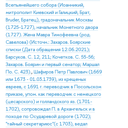
Всепьянейшего собора (Иоанникий,
митрополит Киевский и Галицкий, Брат,
Bruder, Братец), градоначальник Москвы
(1725-1727), начальник Монетного двора
(1727). Жена Мавра Тимофеевна (род.
Савелова) (Источн.: Захаров. Боярские
списки (Дата обращения 12.06.2021);
Барсуков. С. 12, 211; Кочетков. С. 55-56;
Захаров. Боярин и первый сенатор; Маршал
По. С. 423).
,
Шафиров Петр Павлович (1669
или 1673 - 01.03.1739), из крещеных
евреев, с 1691 г. переводчик в Посольском
приказе, упом. как переводчик с немецкого
(цесарского) и голландского яз. (1701-
1702), сопровождал П. в Архангельск и в
походе по Осударевой дороге (1702);
"тайный секретариюс"(с 1703), ведал