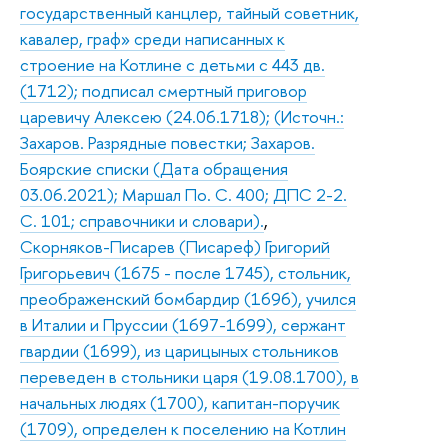
государственный канцлер, тайный советник,
кавалер, граф» среди написанных к
строение на Котлине с детьми с 443 дв.
(1712); подписал смертный приговор
царевичу Алексею (24.06.1718); (Источн.:
Захаров. Разрядные повестки; Захаров.
Боярские списки (Дата обращения
03.06.2021); Маршал По. С. 400; ДПС 2-2.
С. 101; справочники и словари).
,
Скорняков-Писарев (Писареф) Григорий
Григорьевич (1675 - после 1745), стольник,
преображенский бомбардир (1696), учился
в Италии и Пруссии (1697-1699), сержант
гвардии (1699), из царицыных стольников
переведен в стольники царя (19.08.1700), в
начальных людях (1700), капитан-поручик
(1709), определен к поселению на Котлин