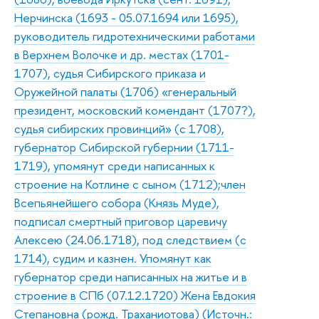
Нерчинска (1693 - 05.07.1694 или 1695),
руководитель гидротехническими работами
в Верхнем Волочке и др. местах (1701-
1707), судья Сибирского приказа и
Оружейной палаты (1706) «генеральный
президент, московский комендант (1707?),
судья сибирских провинций» (с 1708),
губернатор Сибирской губернии (1711-
1719), упомянут среди написанных к
строение на Котлине с сыном (1712);член
Всепьянейшего собора (Князь Муде),
подписал смертный приговор царевичу
Алексею (24.06.1718), под следствием (с
1714), судим и казнен. Упомянут как
губернатор среди написанных на житье и в
строение в СПб (07.12.1720) Жена Евдокия
Степановна (рожд. Траханиотова) (Источн.: