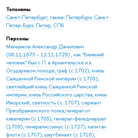
Топонимы
Санкт-Петербург; также: Питербурх. Санкт-
Петер-Бурх. Питер, СПб
Персоны
Меншиков Александр Данилович
(06.11.1673 – 12.11.1729) , как "ближний
человек" был с П. в Архангельске и в
Осударевом походе, граф (с 1702), князь
Священной Римской империи (с 1705),
светлейший князь Священной Римской
империи, князь Российского царства, князь
Ижорский, светлость (с. 1707), сержант
Преображенского полка,генерал от
кавалерии (с 1705), генерал-фельдмаршал
(1709), генералиссимус (с 1727), капитан
флота (с 1707), шаутбенахт (с 1716),