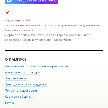
Нашли
опечатку
?
Выделите её, нажмите Ctrl+Enter и отправьте нам уведомление.
Спасибо за участие!
Сервис предназначен только для отправки сообщений об
орфографических и пунктуационных ошибках.
О КАМПУСЕ
ОБ
Сведения об образовательной организации
Мер
Руководство и структура
Мер
Подразделения
Дов
Преподаватели и сотрудники
Ол
Попечительский совет
При
Корпуса и общежития
При
Закупки
Ди