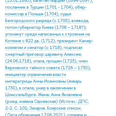
(15.01.1693), капитан гвардии (1694-1697),
посланник в Турции (1701 - 1704), обер-
комиссар в Польше (1704), судья
Белгородского разряда (с 1705), воевода,
потом губернатор Киева (1708 – 1718?);
упомянут среди написанных к строение на
Котлине с 822 дв. (1712), президент Камер-
коллегии и сенатор (с 1718), подписал
смертный приговор царевичу Алексею
(24.06.1718), опала, прощен (1723), член
Верховного тайного совета (1726 – 1730),
инициатор ограничения власти
императрицы Анны Иоанновны (январь
1730), в опале, умер в заключении в
Шлиссельбурге. Жена: Анна Яковлевна
(рожд. княжна Одоевская) (Источн.: ДПС.
2-2. С. 101; Захаров. Боярские списки.
(Дата обращения 17.06.2021). словари и