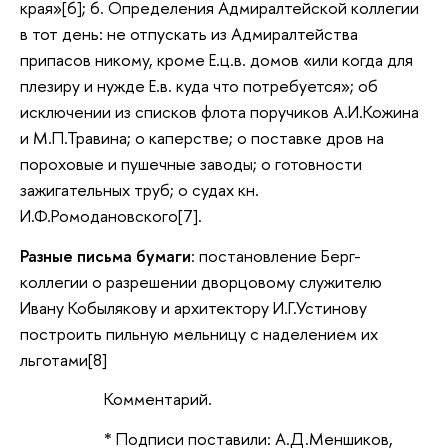
края»[6]; 6. Определения Адмиралтейской коллегии
в тот день: не отпускать из Адмиралтейства
припасов никому, кроме Е.ц.в. домов «или когда для
плезиру и нужде Е.в. куда что потребуется»; об
исключении из списков флота поручиков А.И.Кожина
и М.П.Травина; о каперстве; о поставке дров на
пороховые и пушечные заводы; о готовности
зажигательных труб; о судах кн.
И.Ф.Ромодановского[7].
Разные письма бумаги
: постановление Берг-
коллегии о разрешении дворцовому служителю
Ивану Кобылякову и архитектору И.Г.Устинову
построить пильную мельницу с наделением их
льготами[8]
Комментарий.
* Подписи поставили: А.Д.Меншиков,