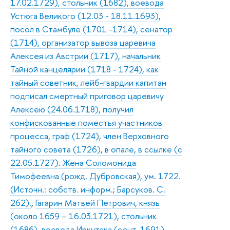
17.02.1729), стольник (1682), воевода
Устюга Великого (12.03 - 18.11.1693),
посол в Стамбуле (1701 -1714), сенатор
(1714), организатор вывоза царевича
Алексея из Австрии (1717), начальник
Тайной канцелярии (1718 - 1724), как
тайный советник, лейб-гвардии капитан
подписал смертный приговор царевичу
Алексею (24.06.1718), получил
конфискованные поместья участников
процесса, граф (1724), член Верховного
тайного совета (1726), в опале, в ссылке (с
22.05.1727). Жена Соломонида
Тимофеевна (рожд. Дубровская), ум. 1722.
(Источн.: собств. информ.; Барсуков. С.
262).
,
Гагарин Матвей Петрович, князь
(около 1659 – 16.03.1721), стольник
(1686), воевода Иркутска (сент. 1691),