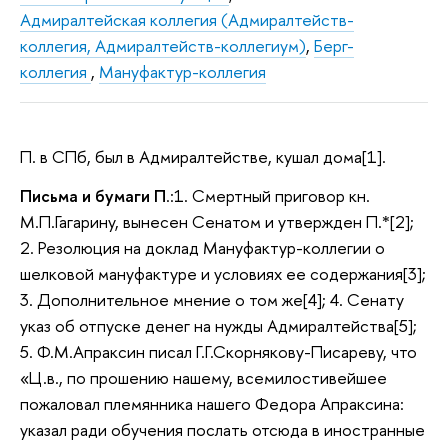
Адмиралтейская коллегия (Адмиралтейств-
коллегия, Адмиралтейств-коллегиум)
,
Берг-
коллегия
,
Мануфактур-коллегия
П. в СПб, был в Адмиралтействе, кушал дома[1].
Письма и бумаги П
.:1. Смертный приговор кн.
М.П.Гагарину, вынесен Сенатом и утвержден П.*[2];
2. Резолюция на доклад Мануфактур-коллегии о
шелковой мануфактуре и условиях ее содержания[3];
3. Дополнительное мнение о том же[4]; 4. Сенату
указ об отпуске денег на нужды Адмиралтейства[5];
5. Ф.М.Апраксин писал Г.Г.Скорнякову-Писареву, что
«Ц.в., по прошению нашему, всемилостивейшее
пожаловал племянника нашего Федора Апраксина:
указал ради обучения послать отсюда в иностранные