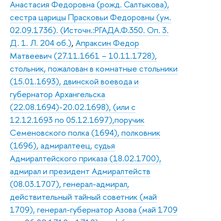
Анастасия Федоровна (рожд. Салтыкова),
сестра царицы Прасковьи Федоровны (ум.
02.09.1736). (Источн.:РГАДА.Ф.350. Оп. 3.
Д. 1. Л. 204 об.)
,
Апраксин Федор
Матвеевич (27.11.1661 – 10.11.1728),
стольник, пожалован в комнатные стольники
(15.01.1693), двинской воевода и
губернатор Архангельска
(22.08.1694)-20.02.1698), (или с
12.12.1693 по 05.12.1697),поручик
Семеновского полка (1694), полковник
(1696), адмиралтеец, судья
Адмиралтейского приказа (18.02.1700),
адмирал и президент Адмиралтейств
(08.03.1707), генерал-адмирал,
действительный тайный советник (май
1709), генерал-губернатор Азова (май 1709