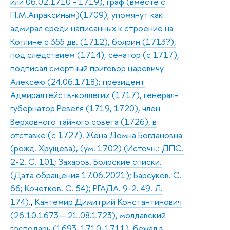
или 06.02.1710 - 1719), граф (вместе с
П.М.Апраксиным)(1709), упомянут как
адмирал среди написанных к строение на
Котлине с 355 дв. (1712), боярин (1713?),
под следствием (1714), сенатор (с 1717),
подписал смертный приговор царевичу
Алексею (24.06.1718); президент
Адмиралтейств-коллегии (1717), генерал-
губернатор Ревеля (1719, 1720), член
Верховного тайного совета (1726), в
отставке (с 1727). Жена Домна Богдановна
(рожд. Хрущева), (ум. 1702) (Источн.: ДПС.
2-2. С. 101; Захаров. Боярские списки.
(Дата обращения 17.06.2021); Барсуков. С.
66; Кочетков. С. 54); РГАДА. 9-2. 49. Л.
174).
,
Кантемир Димитрий Константинович
(26.10.1673— 21.08.1723), молдавский
господарь (1693, 1710-1711), бежал в