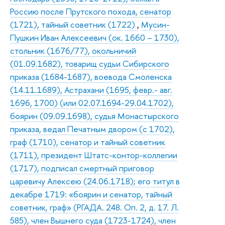
Россию после Прутского похода, сенатор
(1721), тайный советник (1722)
,
Мусин-
Пушкин Иван Алексеевич (ок. 1660 – 1730),
стольник (1676/77), окольничий
(01.09.1682), товарищ судьи Сибирского
приказа (1684-1687), воевода Смоленска
(14.11.1689), Астрахани (1695, февр.- авг.
1696, 1700) (или 02.07.1694-29.04.1702),
боярин (09.09.1698), судья Монастырского
приказа, ведал Печатным двором (с 1702),
граф (1710), сенатор и тайный советник
(1711), президент Штатс-контор-коллегии
(1717), подписал смертный приговор
царевичу Алексею (24.06.1718); его титул в
декабре 1719: «боярин и сенатор, тайный
советник, граф» (РГАДА. 248. Оп. 2, д. 17. Л.
585), член Вышнего суда (1723-1724), член