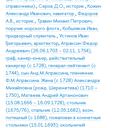
справочники).
,
Серов Д.О., историк
,
Кожин
Александр Иванович, навигатор
,
Федоров
А.В., историк
,
Травин Михаил Петрович,
поручик морского флота
,
Кобыляков Иван,
придворный служитель
,
Устинов Иван
Григорьевич, архитектор
,
Апраксин Федор
Андреевич (26.06.1703 – 02.11. 1754),
граф, камер-юнкер, действительный
камергер (с 1728), генерал-лейтенант (с
1744), сын Анд.М.Апраксина, племянник
Ф.М.Апраксина. Жена (с 1728) Александра
Михайловна (рожд. Шереметева) (1710 –
1750)
,
Матвеев Андрей Артамонович
(15.08.1666 – 16.09.1728), стольник
(1675/76), спальник (12.05.1682), возм.
потешный (с 1688), пожалован в комнатные
стольники (15.01.1693); окольничий