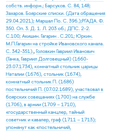
собств. информ.; Барсуков. С. 84, 148;
Захаров. Боярские списки. (Дата обращения
29.04.2021); Маршал По. С. 396.);РГАДА. Ф.
350. Оп. 3. Д. 1. Л. 203 об.; ДПС. 2-2.
С.100; Акишин. Гагарин . С.201; Юркин.
М.П.Гагарин на стройке Ивановского канала.
С. 342-351).
,
Головкин Гавриил Иванович
(Ганка, Гавриил Долговещный) (1660-
23.07.1734), комнатный стольник царицы
Наталии (1676), стольник (1674),
комнатный стольник П. (1686)
постельничий П. (07.02.1689), участвовал в
боярских совещаниях (1700) на службе
(1706), в армии (1709 – 1710),
«государственный канцлер, тайный
советник и кавалер, граф (1711 – 1713);
упомянут как «постельничий,