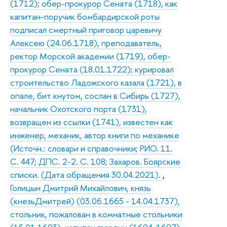
(1712); обер-прокурор Сената (1718), как
капитан-поручик бомбардирской роты
подписал смертный приговор царевичу
Алексею (24.06.1718), преподаватель,
ректор Морской академии (1719), обер-
прокурор Сената (18.01.1722); курировал
строительство Ладожского казала (1721), в
опале, бит кнутом, сослан в Сибирь (1727),
начальник Охотского порта (1731),
возвращен из ссылки (1741), известен как
инженер, механик, автор книги по механике
(Источн.: словари и справочники; РИО. 11.
С. 447; ДПС. 2-2. С. 108; Захаров. Боярские
списки. (Дата обращения 30.04.2021).
,
Голицын Дмитрий Михайлович, князь
(кнезьДмитрей) (03.06.1665 - 14.04.1737),
стольник, пожалован в комнатные стольники