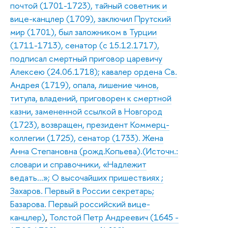
почтой (1701-1723), тайный советник и
вице-канцлер (1709), заключил Прутский
мир (1701), был заложником в Турции
(1711-1713), сенатор (с 15.12.1717),
подписал смертный приговор царевичу
Алексею (24.06.1718); кавалер ордена Св.
Андрея (1719), опала, лишение чинов,
титула, владений, приговорен к смертной
казни, замененной ссылкой в Новгород
(1723), возвращен, президент Коммерц-
коллегии (1725), сенатор (1733). Жена
Анна Степановна (рожд.Копьева).(Источн.:
словари и справочники, «Надлежит
ведать…»; О высочайших пришествиях ;
Захаров. Первый в России секретарь;
Базарова. Первый российский вице-
канцлер)
,
Толстой Петр Андреевич (1645 -