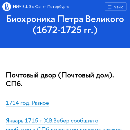
НИУ ВШЭ в Санкт-Петербурге
Меню
Биохроника Петра Великого
(1672-1725 гг.)
Почтовый двор (Почтовый дом).
СПб.
1714 год. Разное
Январь 1715 г. Х.В.Вебер сообщил о
прибытии в СПб делегации донских казаков