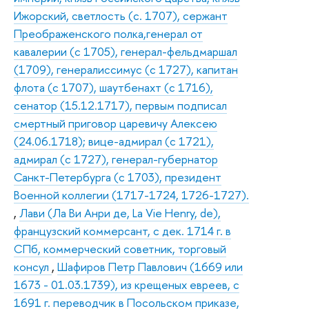
Ижорский, светлость (с. 1707), сержант
Преображенского полка,генерал от
кавалерии (с 1705), генерал-фельдмаршал
(1709), генералиссимус (с 1727), капитан
флота (с 1707), шаутбенахт (с 1716),
сенатор (15.12.1717), первым подписал
смертный приговор царевичу Алексею
(24.06.1718); вице-адмирал (с 1721),
адмирал (с 1727), генерал-губернатор
Санкт-Петербурга (с 1703), президент
Военной коллегии (1717-1724, 1726-1727).
,
Лави (Ла Ви Анри де, La Vie Henry, de),
французский коммерсант, с дек. 1714 г. в
СПб, коммерческий советник, торговый
консул
,
Шафиров Петр Павлович (1669 или
1673 - 01.03.1739), из крещеных евреев, с
1691 г. переводчик в Посольском приказе,