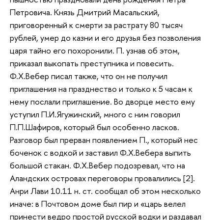
Петровича. Князь Дмитрий Масальский,
приговоренный к смерти за растрату 80 тысяч
рублей, умер до казни и его друзья без позволения
царя тайно его похоронили. П. узнав об этом,
приказал выкопать преступника и повесить.
Ф.Х.Вебер писал также, что он не получил
приглашения на празднество и только к 5 часам к
нему послали приглашение. Во дворце место ему
уступил П.И.Ягужинский, много с ним говорил
П.П.Шафиров, который был особенно ласков.
Разговор был прерван появлением П., который нес
боченок с водкой и заставил Ф.Х.Вебера выпить
большой стакан. Ф.Х.Вебер подозревал, что на
Аландских островах переговоры провалились [2].
Анри Лави 10.11 н. ст. сообщал об этом несколько
иначе: в Почтовом доме был пир и «царь велел
принести ведро простой русской водки и раздавал