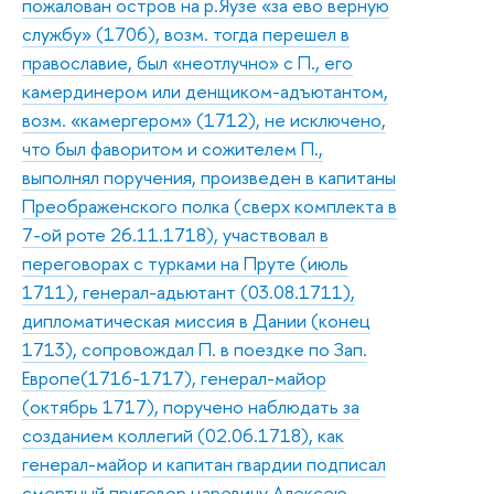
пожалован остров на р.Яузе «за ево верную
службу» (1706), возм. тогда перешел в
православие, был «неотлучно» с П., его
камердинером или денщиком-адъютантом,
возм. «камергером» (1712), не исключено,
что был фаворитом и сожителем П.,
выполнял поручения, произведен в капитаны
Преображенского полка (сверх комплекта в
7-ой роте 26.11.1718), участвовал в
переговорах с турками на Пруте (июль
1711), генерал-адьютант (03.08.1711),
дипломатическая миссия в Дании (конец
1713), сопровождал П. в поездке по Зап.
Европе(1716-1717), генерал-майор
(октябрь 1717), поручено наблюдать за
созданием коллегий (02.06.1718), как
генерал-майор и капитан гвардии подписал
смертный приговор царевичу Алексею