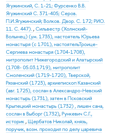
Ягужинский, С. 1-21; Фурсенко В.В.
Ягужинский С. 371-405; Серов.
П.И.Ягужинский; Волков. Двор. С. 172; РИО.
11. С. 447).
,
Сильвестр (Холмский-
Волынец) (ум. 1735), настоятель Юрьева
монастыря (с 1701), настоятельТроице-
Сергиева монастыря (1704-1708),
митрополит Нижегородский и Алатырский
(1708- 05.03.1719), митрополит
Смоленский (1719-1720), Тверской,
Рязанский (1723), архиепископ Казанский
(авг. 1725), сослан в Александро-Невский
монастырь (1731), затем в Псковский
Крыпецкий монастырь (1732) , лишен сана,
сослан в Выборг (1732)
,
Рункевич С.Г.,
историк
,
Щербатов Николай, князь,
поручик, возм. проходил по делу царевича