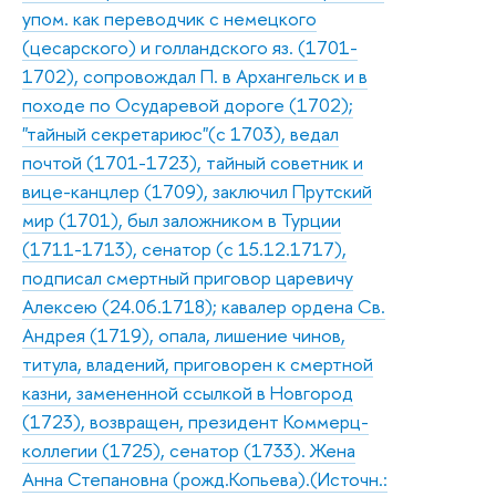
упом. как переводчик с немецкого
(цесарского) и голландского яз. (1701-
1702), сопровождал П. в Архангельск и в
походе по Осударевой дороге (1702);
"тайный секретариюс"(с 1703), ведал
почтой (1701-1723), тайный советник и
вице-канцлер (1709), заключил Прутский
мир (1701), был заложником в Турции
(1711-1713), сенатор (с 15.12.1717),
подписал смертный приговор царевичу
Алексею (24.06.1718); кавалер ордена Св.
Андрея (1719), опала, лишение чинов,
титула, владений, приговорен к смертной
казни, замененной ссылкой в Новгород
(1723), возвращен, президент Коммерц-
коллегии (1725), сенатор (1733). Жена
Анна Степановна (рожд.Копьева).(Источн.: