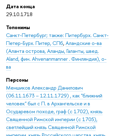
Дата конца
29.10.1718
Топонимы
Санкт-Петербург; также: Питербурх. Санкт-
Петер-Бурх. Питер, СПб
,
Аландские о-ва
(Аланта острова, Аланды, Галанты, швед.
Aland, фин. Ahvenanmanner . Финляндия), о-
ва
Персоны
Меншиков Александр Данилович
(06.11.1673 – 12.11.1729) , как "ближний
человек" был с П. в Архангельске и в
Осударевом походе, граф (с 1702), князь
Священной Римской империи (с 1705),
светлейший князь Священной Римской
империи, князь Российского царства, князь