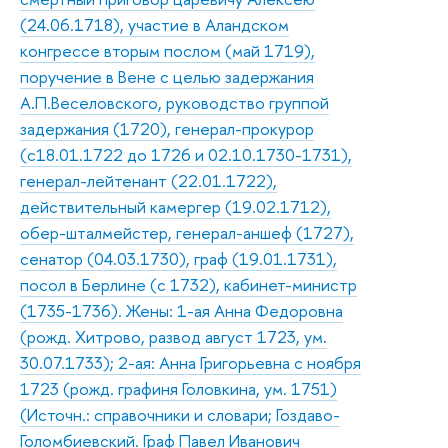
(24.06.1718), участие в Аландском
конгрессе вторым послом (май 1719),
поручение в Вене с целью задержания
А.П.Веселовского, руководство группой
задержания (1720), генерал-прокурор
(с18.01.1722 до 1726 и 02.10.1730-1731),
генерал-лейтенант (22.01.1722),
действительный камергер (19.02.1712),
обер-шталмейстер, генерал-аншеф (1727),
сенатор (04.03.1730), граф (19.01.1731),
посол в Берлине (с 1732), кабинет-министр
(1735-1736). Жены: 1-ая Анна Федоровна
(рожд. Хитрово, развод август 1723, ум.
30.07.1733); 2-ая: Анна Григорьевна с ноября
1723 (рожд. графиня Головкина, ум. 1751)
(Источн.: справочники и словари; Гоздаво-
Голомбиевский. Граф Павел Иванович