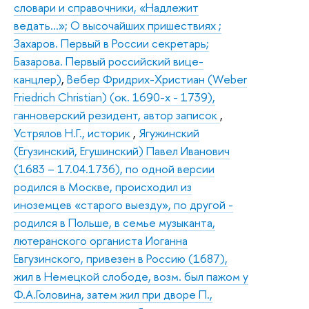
словари и справочники, «Надлежит
ведать…»; О высочайших пришествиях ;
Захаров. Первый в России секретарь;
Базарова. Первый российский вице-
канцлер)
,
Вебер Фридрих-Христиан (Weber
Friedrich Christian) (ок. 1690-х - 1739),
ганноверский резидент, автор записок
,
Устрялов Н.Г., историк
,
Ягужинский
(Егузинский, Егушинский) Павел Иванович
(1683 – 17.04.1736), по одной версии
родился в Москве, происходил из
иноземцев «старого выезду», по другой -
родился в Польше, в семье музыканта,
лютеранского органиста Иоганна
Евгузинского, привезен в Россию (1687),
жил в Немецкой слободе, возм. был пажом у
Ф.А.Головина, затем жил при дворе П.,