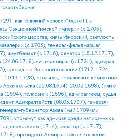
гская губерния
9) , как "ближний человек" был с П. в
нязь Священной Римской империи (с 1705),
оссийского царства, князь Ижорский, светлость
 кавалерии (с 1705), генерал-фельдмаршал
7), шаутбенахт (с 1716), сенатор (15.12.1717),
(24.06.1718); вице-адмирал (с 1721), адмирал
03), президент Военной коллегии (1717-1724,
 10.11.1728), стольник, пожалован в комнатные
 Архангельска (22.08.1694)-20.02.1698), (или с
а (1694), полковник (1696), адмиралтеец, судья
зидент Адмиралтейств (08.03.1707), генерал-
 генерал-губернатор Азова (май 1709 или
709), упомянут как адмирал среди написанных к
 под следствием (1714), сенатор (с 1717),
.1718); президент Адмиралтейств-коллегии