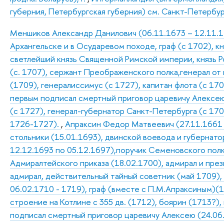
губерния, Петербургская губерния) см. Санкт-Петербур
Меншиков Александр Данилович (06.11.1673 – 12.11.172
Архангельске и в Осударевом походе, граф (с 1702), к
светлейший князь Священной Римской империи, князь Р
(с. 1707), сержант Преображенского полка,генерал от
(1709), генералиссимус (с 1727), капитан флота (с 170
первым подписал смертный приговор царевичу Алексею 
(с 1727), генерал-губернатор Санкт-Петербурга (с 17
1726-1727).
,
Апраксин Федор Матвеевич (27.11.1661 –
стольники (15.01.1693), двинской воевода и губернатор
12.12.1693 по 05.12.1697),поручик Семеновского полк
Адмиралтейского приказа (18.02.1700), адмирал и пре
адмирал, действительный тайный советник (май 1709),
06.02.1710 - 1719), граф (вместе с П.М.Апраксиным)(1
строение на Котлине с 355 дв. (1712), боярин (1713?),
подписал смертный приговор царевичу Алексею (24.06