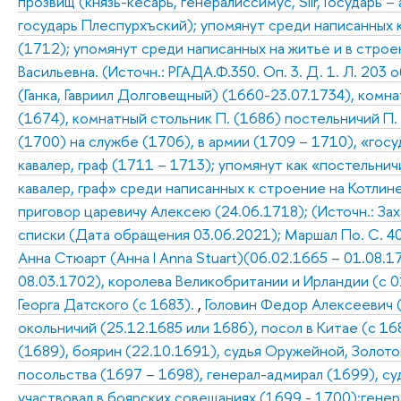
прозвищ (князь-кесарь, генералиссимус, Siir, Государь 
государь Плеспурхъский); упомянут среди написанных к
(1712); упомянут среди написанных на житье и в строе
Васильевна. (Источн.: РГАДА.Ф.350. Оп. 3. Д. 1. Л. 203 
(Ганка, Гавриил Долговещный) (1660-23.07.1734), комн
(1674), комнатный стольник П. (1686) постельничий П.
(1700) на службе (1706), в армии (1709 – 1710), «гос
кавалер, граф (1711 – 1713); упомянут как «постельнич
кавалер, граф» среди написанных к строение на Котлине
приговор царевичу Алексею (24.06.1718); (Источн.: Зах
списки (Дата обращения 03.06.2021); Маршал По. С. 40
Анна Стюарт (Анна I Anna Stuart)(06.02.1665 – 01.08.1
08.03.1702), королева Великобритании и Ирландии (с 01
Георга Датского (с 1683).
,
Головин Федор Алексеевич (
окольничий (25.12.1685 или 1686), посол в Китае (с 1
(1689), боярин (22.10.1691), судья Оружейной, Золото
посольства (1697 – 1698), генерал-адмирал (1699), суд
участвовал в боярских совещаниях (1699 - 1700);генер