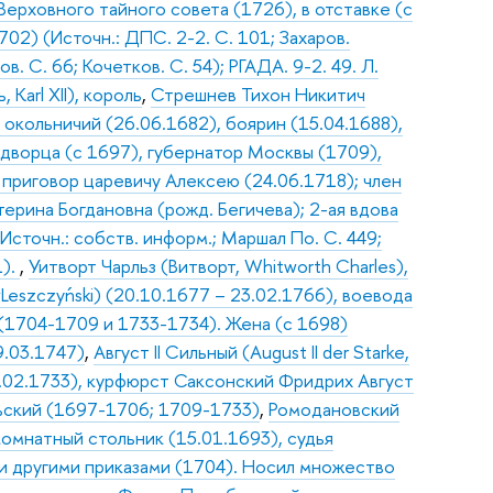
Верховного тайного совета (1726), в отставке (с
02) (Источн.: ДПС. 2-2. С. 101; Захаров.
. С. 66; Кочетков. С. 54); РГАДА. 9-2. 49. Л.
Karl XII), король
,
Стрешнев Тихон Никитич
 окольничий (26.06.1682), боярин (15.04.1688),
 дворца (с 1697), губернатор Москвы (1709),
 приговор царевичу Алексею (24.06.1718); член
ерина Богдановна (рожд. Бегичева); 2-ая вдова
сточн.: собств. информ.; Маршал По. С. 449;
1).
,
Уитворт Чарльз (Витворт, Whitworth Charles),
wLeszczyński) (20.10.1677 – 23.02.1766), воевода
 (1704-1709 и 1733-1734). Жена (с 1698)
9.03.1747)
,
Август II Сильный (August II der Starke,
-01.02.1733), курфюрст Саксонский Фридрих Август
Польский (1697-1706; 1709-1733)
,
Ромодановский
комнатный стольник (15.01.1693), судья
и другими приказами (1704). Носил множество