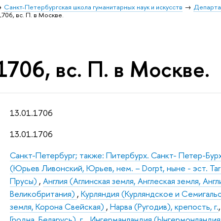
Санкт-Петербургская школа гуманитарных наук и искусств
Департа
1706, вс. П. в Москве.
1706, вс. П. в Москве.
13.01.1706
13.01.1706
Санкт-Петербург; также: Питербурх. Санкт- Петер-Бур
(Юрьев Ливонский, Юрьев, нем. – Dorpt, ныне - эст. Tart
Прусы)
,
Англия (Аглинская земля, Англеская земля, Англ
Великобритания)
,
Курляндия (Курляндское и Семигаль
земля, Корона Свейская)
,
Нарва (Ругодив), крепость, г.
Гродна. Беларусь), г.
,
Ингерманландия (Ынгермонландия, 