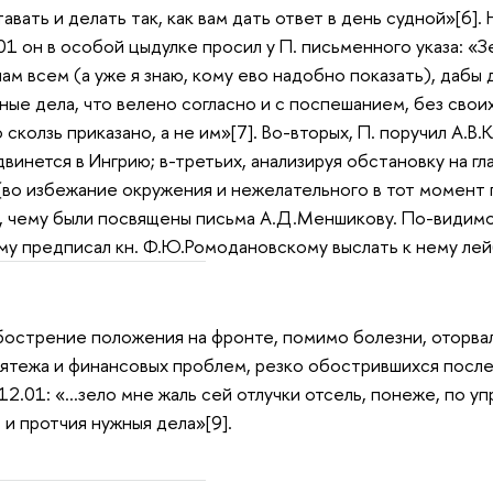
авать и делать так, как вам дать ответ в день судной»[6].
01 он в особой цыдулке просил у П. письменного указа: «З
ам всем (а уже я знаю, кому ево надобно показать), дабы 
ые дела, что велено согласно и с поспешанием, без своих 
о сколзь приказано, а не им»[7]. Во-вторых, П. поручил А.В
двинется в Ингрию; в-третьих, анализируя обстановку на г
(во избежание окружения и нежелательного в тот момент 
, чему были посвящены письма А.Д.Меншикову. По-видимом
му предписал кн. Ф.Ю.Ромодановскому выслать к нему лей
стрение положения на фронте, помимо болезни, оторвало
ятежа и финансовых проблем, резко обострившихся после
2.01: «…зело мне жаль сей отлучки отсель, понеже, по уп
и протчия нужныя дела»[9].