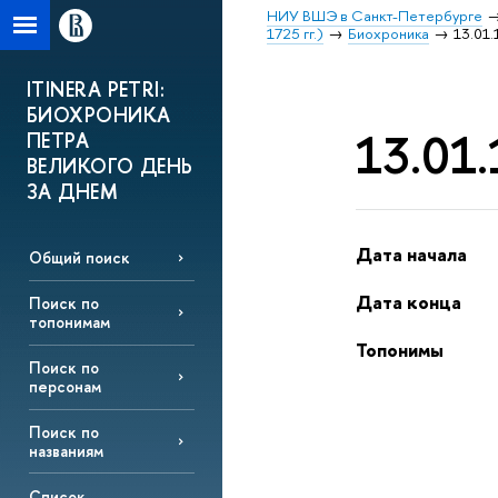
НИУ ВШЭ в Санкт-Петербурге
1725 гг.)
Биохроника
13.01.
ITINERA PETRI:
БИОХРОНИКА
13.01.
ПЕТРА
ВЕЛИКОГО ДЕНЬ
ЗА ДНЕМ
Дата начала
Общий поиск
Дата конца
Поиск по
топонимам
Топонимы
Поиск по
персонам
Поиск по
названиям
Список