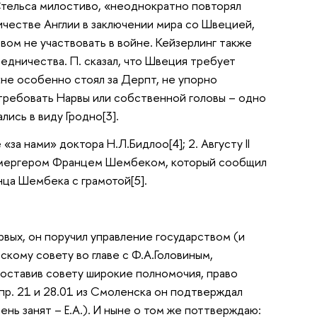
.Стельса милостиво, «неоднократно повторял
ичестве Англии в заключении мира со Швецией,
твом не участвовать в войне. Кейзерлинг также
едничества. П. сказал, что Швеция требует
«не особенно стоял за Дерпт, не упорно
о требовать Нарвы или собственной головы – одно
ались в виду Гродно[3].
«за нами» доктора Н.Л.Бидлоо[4]; 2. Августу II
. камергером Францем Шембеком, который сообщил
нца Шембека с грамотой[5].
рвых, он поручил управление государством (и
кому совету во главе с Ф.А.Головиным,
доставив совету широкие полномочия, право
 пр. 21 и 28.01 из Смоленска он подтверждал
ень занят – Е.А.). И ныне о том же поттверждаю: