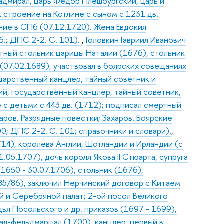
– адмирал, царь Федор Плешбургский, царь и
 строение на Котлине с сыном с 1231 дв.
ние в СПб (07.12.1720). Жена Евдокия
об.; ДПС 2-2. С. 101).
,
Головкин Гавриил Иванович
атный стольник царицы Наталии (1676), стольник
 (07.02.1689), участвовал в боярских совещаниях
ударственный канцлер, тайный советник и
ий, государственный канцлер, тайный советник,
 с детьми с 443 дв. (1712); подписал смертный
аров. Разрядные повестки; Захаров. Боярские
0; ДПС 2-2. С. 101; справочники и словари).
,
714), королева Англии, Шотландии и Ирландии (с
.05.1707), дочь короля Якова II Стюарта, супруга
1650 - 30.07.1706), стольник (1676),
685/86), заключил Нерчинский договор с Китаем
й и Серебряной палат; 2-ой посол Великого
ья Посольского и др. приказов (1697 - 1699),
ал-фельдмаршал (1700), канцлер, первый в