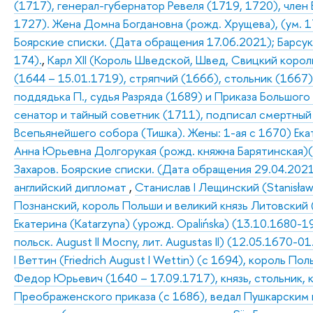
(1717), генерал-губернатор Ревеля (1719, 1720), член 
1727). Жена Домна Богдановна (рожд. Хрущева), (ум. 17
Боярские списки. (Дата обращения 17.06.2021); Барсуков
174).
,
Карл XII (Король Шведской, Швед, Свицкий король, 
(1644 – 15.01.1719), стряпчий (1666), стольник (1667)
поддядька П., судья Разряда (1689) и Приказа Большого
сенатор и тайный советник (1711), подписал смертный
Всепьянейшего собора (Тишка). Жены: 1-ая с 1670) Екат
Анна Юрьевна Долгорукая (рожд. княжна Барятинская)(И
Захаров. Боярские списки. (Дата обращения 29.04.202
английский дипломат
,
Станислав I Лещинский (Stanisła
Познанский, король Польши и великий князь Литовский
Екатерина (Katarzyna) (урожд. Opalińska) (13.10.1680-1
польск. August II Mocny, лит. Augustas II) (12.05.1670
I Веттин (Friedrich August I Wettin) (с 1694), король 
Федор Юрьевич (1640 – 17.09.1717), князь, стольник, 
Преображенского приказа (с 1686), ведал Пушкарским 