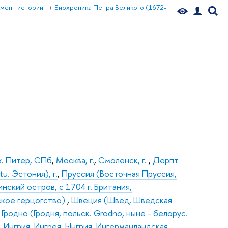
мент истории
Биохроника Петра Великого (1672-
х. Питер, СПб
,
Москва, г.
,
Смоленск, г.
,
Дерпт
u. Эстония), г.
,
Пруссия (Восточная Пруссия,
инский остров, с 1704 г. Британия,
ское герцогство)
,
Швеция (Швед, Шведская
,
Гродно (Гродня, польск. Grodno, ныне - белорус.
Ингрия, Ингрея, Ынгрия, Ингерманландская