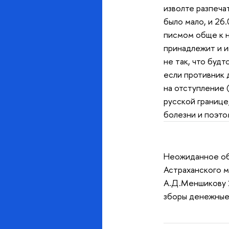
изволте разпечат
было мало, и 26.
писмом обще к н
принадлежит и ин
не так, что будт
если противник 
на отступление 
русской границе
болезни и поэто
Неожиданное обо
Астраханского м
А.Д.Меншикову 1
зборы денежные 