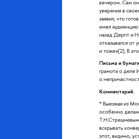
вечером. Сам он
уверения в свое
заявил, что гото
имел аудиенцию 
назад Дерпт и Н
отказывался от у
и тоже»[2]. В эт
Письма и бумаги
грамота о деле 
о непричастности
Комментарий.
* Выезжая из Мо
особенно делами
Т.Н.Стрешневым,
вскрывать конвер
этот, видимо, у