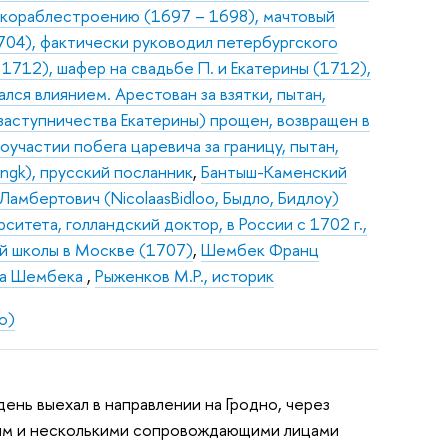
я кораблестроению (1697 – 1698), мачтовый
704), фактически руководил петербургского
1712), шафер на свадьбе П. и Екатерины (1712),
лся влиянием. Арестован за взятки, пытан,
 заступничества Екатерины) прощен, возвращен в
участии побега царевича за границу, пытан,
ingk), прусский посланник
,
Бантыш-Каменский
амбертович (NicolaasBidloo, Быдло, Бидлоу)
итета, голландский доктор, в России с 1702 г.,
ой школы в Москве (1707)
,
Шембек Франц
Яна Шембека
,
Рыженков М.Р., историк
о)
день выехал в направлении на Гродно, через
киным и несколькими сопровождающими лицами