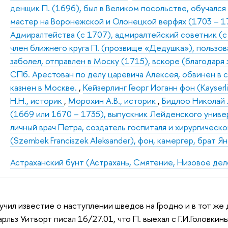
денщик П. (1696), был в Великом посольстве, обучалс
мастер на Воронежской и Олонецкой верфях (1703 – 1
Адмиралтейства (с 1707), адмиралтейский советник (с 
член ближнего круга П. (прозвище «Дедушка»), пользова
заболел, отправлен в Моску (1715), вскоре (благодаря
СПб. Арестован по делу царевича Алексея, обвинен в со
казнен в Москве.
,
Кейзерлинг Георг Иоганн фон (Kayserl
Н.Н., историк
,
Морохин А.В., историк
,
Бидлоо Николай Л
(1669 или 1670 – 1735), выпускник Лейденского универс
личный врач Петра, создатель госпиталя и хирургическ
(Szembek Franciszek Aleksander), фон, камергер, брат 
Астраханский бунт (Астрахань, Смятение, Низовое дел
учил известие о наступлении шведов на Гродно и в тот же 
арльз Уитворт писал 16/27.01, что П. выехал с Г.И.Голов