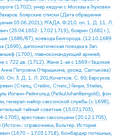
дороге (1702); умер «едучи с Москвы в Глухове»
; Захаров. Боярские списки (Дата обращения
ния 03.06.2021); РГАДА. Ф.210. оп. 1. Д. 11. Л.
ч (25.04.1652- 17.02 1719), боярин (1682 г.),
льше (1686/87), воевода Белгорода. (12.10.1689
а (1695), дипломатическая поездка в Зап.
-аншеф (1700), главнокомандующий армией,
 с 722 дв. (1712). Женя 1-ая с 1669 г Евдокия
 г Анна Петровна (Нарышкина, урожд. Салтыкова)
. Оп. 3. Д. 1. Л. 201;Кочетков. С. 60; Барсуков.
вич (Стелц, Стейлс, Стилс,) Генри, Stiеles,
уль Иоганн-Рейнгольд (PatkulJohanReingold), фон
и, генерал-майор саксонской службы (с 1698),
вительный тайный советник (15.07.1703),
4-1705), арестован саксонцами (20.12.1705),
 (Источн.: справочники, Вольтер. История
евич (1670 – 17.03.1718), бомбардир потешных,