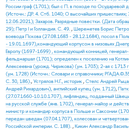
России граф (1701); был с П. в походе по Осударевой 
(Источн.: ДР. 4. Стб. 1040; О высочайших пришествиях
12.06.2021); Захаров. Разрядные повестки. (Дата обраще
29); Петр I и Голландия. С. 49.
,
Шереметев Борис Петрови
воевода Пскова (27.08.1683 - 28.12.1684), посол в По
- 19.01.1697),командующий корпусом в низовьях Днепр
Европу (1697-1699) , командующий конницей, генерал
фельдмаршал (1701); определен к поселению на Котлине
Алексеевна (урожд. Чирикова) (ум. 1703); 2-ая с 1713
(ум. 1728) (Источн.: Словари и справочники; РГАДА.Ф.350
С. 30, 186).
,
Устрялов Н.Г., историк
,
Стелс Андрей Рыцаре
Андрей Рихардович), английский купец (ум. 1712)
,
Патк
(27.07.1660-10.10.1707), лифляндец, подданный Швеци
на русской службе (янв. 1702), генерал-майор и дейст
министр и командир корпуса в Польше и Саксонии (170
передан шведам (07.04.1707), колесован и четвертован
Российской империи. С. 188).
,
Кикин Александр Василь