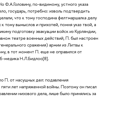
 Но Ф.А.Головину, по-видимому, устного указа
ело, государь, потребно: изволь подтвердить
делали, что к тому господина фелтмаршалка делу
к тому вымыслов и прихотей, помня указ твой, а
.Кикину подготовку эвакуации войск из Курляндии,
лавном театре военных действий, П. был настроен
генерального сражения) армии из Литвы к
у, в тот момент П. еще не оправился от
б-медика Н.Л.Бидлоо[8].
 П. от насущных дел: подавления
 пяти лет напряженной войны. Поэтому он писал
равлении низового дела, лише было принялись за