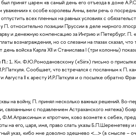
 был принят царем «в самый день его отъезда в доме А.Р
м уважении» к особе королевы Анны, вели речь о посредн
в отпустить всех пленных на равных условиях с обязательс
у П. относительно позиции Пруссии в деле мирного лпоср
арву и денежную компенсацию за Ингрию и Петербург. П. 
платы вознаграждения, но со слезами на глазах сказал, чт
от день войска Карла XII и Станислава I (три колонны) показ
 П.:
1. Кн. Ф.Ю.Ромодановскому («Siir») письмо о присылке 
И.Р.Паткуля. Сообщает, что встречался с посланным к П
 Августа II к аресту И.Р.Паткуля и о посылке обратно Фра
сквы на войну, П. принял несколько важных решений. Во-пе
, связанными с подавлением Астраханского мятежа) боярс
 Ф.М.Апраксиным и «протчим, ково возмете к себе», пре
ты на его, царя, имя, право слать указы Б.П.Шереметеву и
стный указ, «ибо мне доволно здешнево <…> (в смысле – оч