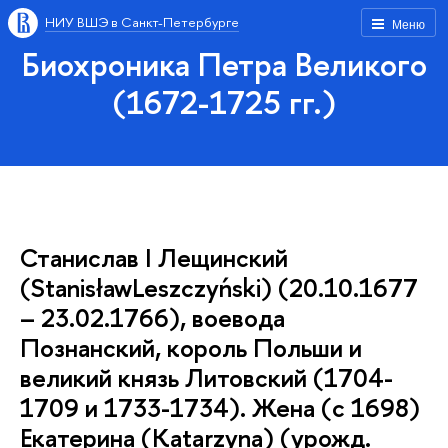
НИУ ВШЭ в Санкт-Петербурге
Меню
Биохроника Петра Великого
(1672-1725 гг.)
Станислав I Лещинский
(StanisławLeszczyński) (20.10.1677
– 23.02.1766), воевода
Познанский, король Польши и
великий князь Литовский (1704-
1709 и 1733-1734). Жена (с 1698)
Екатерина (Katarzyna) (урожд.