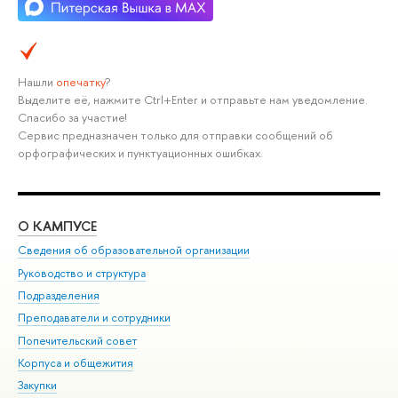
Нашли
опечатку
?
Выделите её, нажмите Ctrl+Enter и отправьте нам уведомление.
Спасибо за участие!
Сервис предназначен только для отправки сообщений об
орфографических и пунктуационных ошибках.
О КАМПУСЕ
ОБ
Сведения об образовательной организации
Мер
Руководство и структура
Мер
Подразделения
Дов
Преподаватели и сотрудники
Ол
Попечительский совет
При
Корпуса и общежития
При
Закупки
Ди