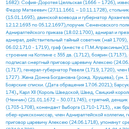
1682): София-Доротея Целльская (1666 – 1726), изве
Федор Матвеевич (27.11.1661 – 10.11.1728), стольник
(15.01.1693), двинской воевода и губернатор Архангель
12.12.1693 по 05.12.1697),поручик Семеновского полк
Адмиралтейского приказа (18.02.1700), адмирал и пре
адмирал, действительный тайный советник (май 1709),
06.02.1710 - 1719), граф (вместе с П.М.Апраксиным)(1
строение на Котлине с 355 дв. (1712), боярин (1713?),
подписал смертный приговор царевичу Алексею (24.06
(1717), генерал-губернатор Ревеля (1719, 1720), член 
1727). Жена Домна Богдановна (рожд. Хрущева), (ум. 17
Боярские списки. (Дата обращения 17.06.2021); Барсуков
174).
,
Карл XII (Король Шведской, Швед, Свицкий король, 
(Немчин) (21.01.1672 – 30.07.1745), стряпчий, денщик 
(1703-1708), комендант Выборга (1710-1713), , как бри
обер-крикскомиссар, член Адмиралтейской коллегии, 
приговор царевичу Алексею (24.06.1718), упомянут ср