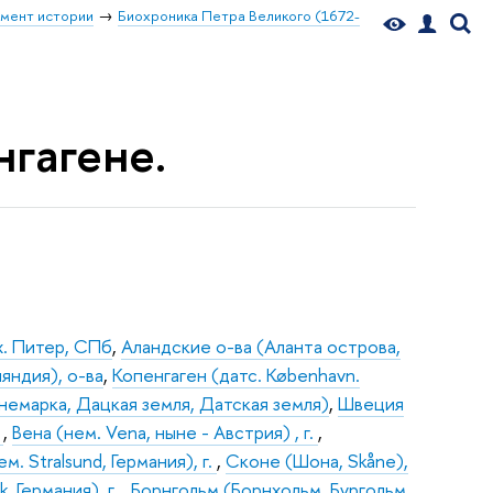
мент истории
Биохроника Петра Великого (1672-
нгагене.
х. Питер, СПб
,
Аландские о-ва (Аланта острова,
ляндия), о-ва
,
Копенгаген (датс. København.
емарка, Дацкая земля, Датская земля)
,
Швеция
я
,
Вена (нем. Vena, ныне - Австрия) , г.
,
. Stralsund, Германия), г.
,
Сконе (Шона, Skåne),
. Германия), г.
,
Борнгольм (Борнхольм, Бургольм,