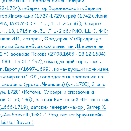
22); начальник Переписной канцелярии
22-1724), губернатор Воронежской губернии
атор Лифляндии (1727-1729), граф (1742). Жена
ГАДА.Ф.350. Оп. 3. Д. 1. Л. 205 об.); Захаров.
 18, 1715 г. кн. 31. Л. 1-2 об.; РИО. 11. С. 440;
ликов И.И., историк
,
Фредерик IV (Фридрикус
вегии из Ольденбургской династии
,
Шереметев
 г.), воевода Пскова (27.08.1683 - 28.12.1684),
.1689 - 19.01.1697),командующий корпусом в
ап. Европу (1697-1699) , командующий конницей,
льдмаршал (1701); определен к поселению на
лексеевна (урожд. Чирикова) (ум. 1703); 2-ая с
ум. 1728) (Источн.: Словари и справочники;
ов. С. 30, 186).
,
Бантыш-Каменский Н.Н., историк
 (1666-1719), датский генерал-майор
,
Баггер Х.
-Альбрехт II (1680-1735), герцог Брауншвейг-
nbüttel-Bevern)