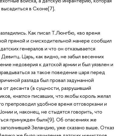
ехотные войска, а датскую инфантерию, которая
 высадиться в Сконе[7].
азладились. Как писал Т.Люнгбю, «во время
чной прямой и снисходительной манере сообщил
датских генералов и что он отказывается
 Девитц. Царь, как видно, не забыл весенних
ение недоверия к датской армии и был уязвлен и
равдываться за такое поведение царя перед
причиной разлада был провал задуманной
за от десанта (в сущности, разрушивший
иков, «нагло» писавших, что якобы король желал
то препроводил удобное время отговорками и
онии и, наконец, не стыдятся говорить, что
аться принужден был»[9]. Об опасениях же
 заполнившей Зеландию, уже сказано выше. Отказ
«Велико же было изумление датских министров,