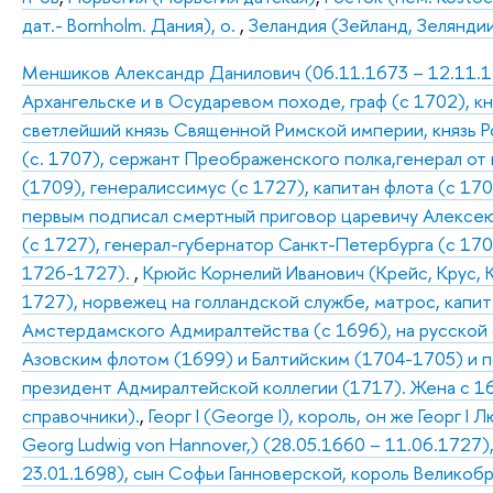
дат.- Bornholm. Дания), о.
,
Зеландия (Зейланд, Зеляндии,
Меншиков Александр Данилович (06.11.1673 – 12.11.172
Архангельске и в Осударевом походе, граф (с 1702), к
светлейший князь Священной Римской империи, князь Р
(с. 1707), сержант Преображенского полка,генерал от
(1709), генералиссимус (с 1727), капитан флота (с 170
первым подписал смертный приговор царевичу Алексею 
(с 1727), генерал-губернатор Санкт-Петербурга (с 17
1726-1727).
,
Крюйс Корнелий Иванович (Крейс, Крус, Кре
1727), норвежец на голландской службе, матрос, капит
Амстердамского Адмиралтейства (с 1696), на русской 
Азовским флотом (1699) и Балтийским (1704-1705) и по
президент Адмиралтейской коллегии (1717). Жена с 168
справочники).
,
Георг I (George I), король, он же Георг 
Georg Ludwig von Hannover,) (28.05.1660 – 11.06.1727)
23.01.1698), сын Софьи Ганноверской, король Великобр