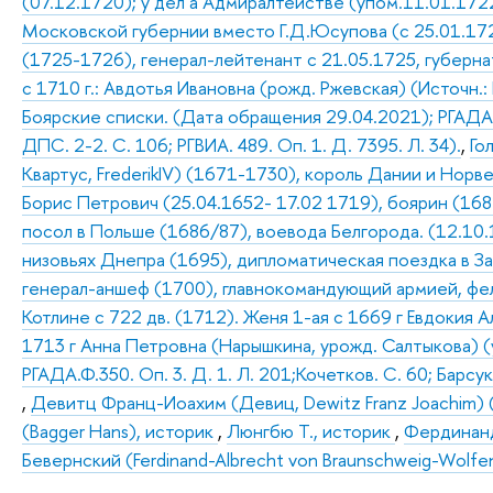
(07.12.1720); у дел а Адмиралтействе (упом.11.01.17
Московской губернии вместо Г.Д.Юсупова (с 25.01.17
(1725-1726), генерал-лейтенант с 21.05.1725, губерн
с 1710 г.: Авдотья Ивановна (рожд. Ржевская) (Источн.: Р
Боярские списки. (Дата обращения 29.04.2021); РГАДА. Ф.
ДПС. 2-2. С. 106; РГВИА. 489. Оп. 1. Д. 7395. Л. 34).
,
Го
Квартус, FrederikIV) (1671-1730), король Дании и Нор
Борис Петрович (25.04.1652- 17.02 1719), боярин (1682
посол в Польше (1686/87), воевода Белгорода. (12.10
низовьях Днепра (1695), дипломатическая поездка в З
генерал-аншеф (1700), главнокомандующий армией, фе
Котлине с 722 дв. (1712). Женя 1-ая с 1669 г Евдокия А
1713 г Анна Петровна (Нарышкина, урожд. Салтыкова) (
РГАДА.Ф.350. Оп. 3. Д. 1. Л. 201;Кочетков. С. 60; Барсук
,
Девитц Франц-Иоахим (Девиц, Dewitz Franz Joachim)
(Bagger Hans), историк
,
Люнгбю Т., историк
,
Фердинанд
Бевернский (Ferdinand-Albrecht von Braunschweig-Wolfe