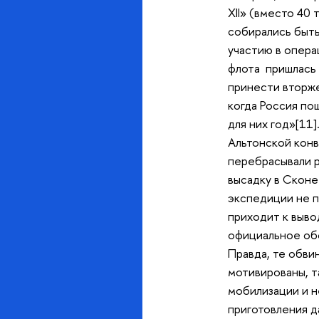
XII» (вместо 40 
собирались быть
участию в опера
флота пришлась 
принести вторже
когда Россия по
для них год»[11
Альтонской конв
перебрасывали р
высадку в Сконе
экспедиции не пр
приходит к выво
официальное обо
Правда, те обви
мотивированы, т
мобилизации и 
приготовления д