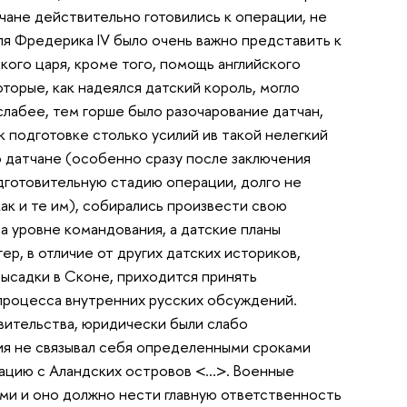
атчане действительно готовились к операции, не
ля Фредерика IV было очень важно представить к
кого царя, кроме того, помощь английского
торые, как надеялся датский король, могло
слабее, тем горше было разочарование датчан,
к подготовке столько усилий ив такой нелегкий
то датчане (особенно сразу после заключения
дготовительную стадию операции, долго не
ак и те им), собирались произвести свою
а уровне командования, а датские планы
ер, в отличие от других датских историков,
высадки в Сконе, приходится принять
 процесса внутренних русских обсуждений.
равительства, юридически были слабо
ия не связывал себя определенными сроками
ацию с Аландских островов <…>. Военные
ыми и оно должно нести главную ответственность