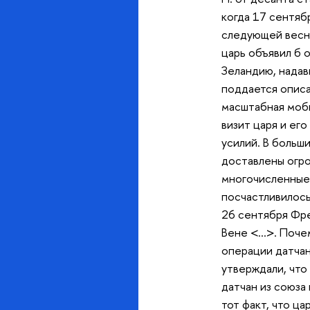
когда 17 сентяб
следующей весны
царь объявил б 
Зеландию, надав
поддается описа
масштабная моби
визит царя и ег
усилий. В больш
доставлены огром
многочисленные 
посчастливилось
26 сентября Фре
Вене <…>. Почем
операции датчан
утверждали, что
датчан из союза
тот факт, что ц