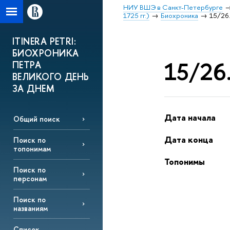
НИУ ВШЭ в Санкт-Петербурге
1725 гг.)
Биохроника
15/26.
ITINERA PETRI:
БИОХРОНИКА
15/26.
ПЕТРА
ВЕЛИКОГО ДЕНЬ
ЗА ДНЕМ
Дата начала
Общий поиск
Дата конца
Поиск по
топонимам
Топонимы
Поиск по
персонам
Поиск по
названиям
Список