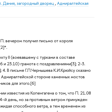
t). Дания, загородный дворец
,
Адмиралтейская
. П. вечером получил письмо от короля
2]*.
ту II (воевавшему с турками в составе
 и 23.10) грамота с поздравлениями[3]; 2-3.
 4. В письме Г.П.Чернышева К.И.Крюйсу сказано
на Адмиралтейской стороне каменных мостов
иков для этого.[6]
и известия из Копенгагена о том, что П. 21.08
14–й день, но за противным ветром принужден
 ожидая способного ветра, а тем временем из