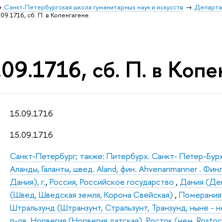
Санкт-Петербургская школа гуманитарных наук и искусств
Департа
09.1716, сб. П. в Копенгагене.
09.1716, сб. П. в Копе
15.09.1716
15.09.1716
Санкт-Петербург; также: Питербурх. Санкт- Петер-Бур
Аланды, Галанты, швед. Aland, фин. Ahvenanmanner . Фин
Дания), г.
,
Россия, Российское государство
,
Дания (Ден
(Швед, Шведская земля, Корона Свейская)
,
Померани
Штральзунд (Штранзунт, Стральзунт, Транзунд, ныне - нем
п-ов
,
Норвегия (Норвегия датская)
,
Росток (нем. Rostock