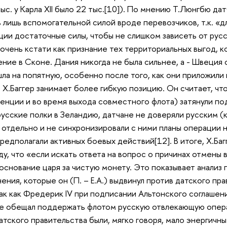
тыс. у Карла XII было 22 тыс.[10]). По мнению T.Люнгбю д
 лишь вспомогательной силой вроде перевозчиков, т.к. «д
ции достаточные силы, чтобы не слишком зависеть от русс
очень кстати как признание тех территориальных выгод, ко
ние в Сконе. Дания никогда не была сильнее, а - Швеция 
шла на попятную, особенно после того, как они приложили 
]. Х.Баггер занимает более гибкую позицию. Он считает, ч
енции и во время выхода совместного флота) затянули по
усские полки в Зеландию, датчане не доверяли русским (к
 отдельно и не синхронизировали с ними планы операции н
едполагали активных боевых действий[12]. В итоге, Х.Багг
ду, что «если искать ответа на вопрос о причинах отмены 
снование царя за чистую монету. Это показывает анализ
нения, которые он (П. – Е.А.) выдвинул против датского п
ак как Фредерик IV при подписании Альтонского соглашен
не обещал поддержать флотом русскую отвлекающую опер
атского правительства были, мягко говоря, мало энергичн