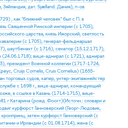
 Зяйландия, дат. Sjælland. Дания), п-ов
9) , как "ближний человек" был с П. в
нязь Священной Римской империи (с 1705),
оссийского царства, князь Ижорский, светлость
 кавалерии (с 1705), генерал-фельдмаршал
7), шаутбенахт (с 1716), сенатор (15.12.1717),
(24.06.1718); вице-адмирал (с 1721), адмирал
03), президент Военной коллегии (1717-1724,
ус, Cruijs Cornelis, Cruis Cornelius) (1655-
ан торговых судов, капер, унтер-экипажмейстер
службе с 1698 г., вице-адмирал, командующий
зже, в ссылке в Казань (1714-1715), вице-
1 г Катарина (рожд. Фоогт)(Источн.: словари и
I Людвиг курфюрст Ганноверский (Георг-Людовик,
, кронпринц, затем курфюрст Ганноверский (с
итании и Ирландии (с 01.08.1714), жена (с