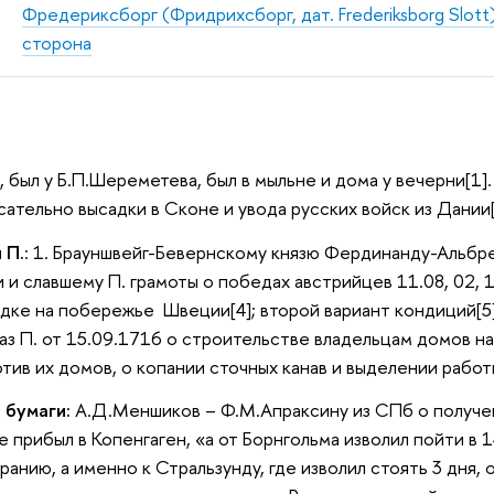
Фредериксборг (Фридрихсборг, дат. Frederiksborg Slot
сторона
, был у Б.П.Шереметева, был в мыльне и дома у вечерни[1]
сательно высадки в Сконе и увода русских войск из Дании[
 П.
: 1. Брауншвейг-Бевернскому князю Фердинанду-Альбрех
и славшему П. грамоты о победах австрийцев 11.08, 02, 16
дке на побережье Швеции[4]; второй вариант кондиций[5];
каз П. от 15.09.1716 о строительстве владельцам домов 
тив их домов, о копании сточных канав и выделении работн
 бумаги:
А.Д.Меншиков – Ф.М.Апраксину из СПб о получени
е прибыл в Копенгаген, «а от Борнгольма изволил пойти в 
ранию, а именно к Стральзунду, где изволил стоять 3 дня,