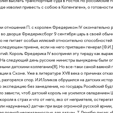
олил выслать транспортные суда в Росток по российские п
нде изволил привесть с собою в Копенгаген», о готовности
ни отношения П. с королем Фредериком IV окончательно р
 во дворце Фредериксборг 9 сентября царь в своей обы
то не питает особых иллюзий относительно способностей 
оследующем приеме, если на него приглашен генерал [Ф.И.]
тий. Король Фредерика IV воспринял эту тираду как выраж
На следующий день русские министры вынуждены были оп
ными датскими коллегами»[8]. Но все-таки самой важной 
ции в Сконе. Уже в литературе XVIII века о причинах отка
 разгорелся спор. И.И.Голиков обрушился на датских истор
 экспедицию без замедления, но государь Росийский буд
по зависти, чтоб датский король не усилился овладением Ш
короля в страх и что от него, яко от неприятеля, остерег
ли надуманных) датчан при виде огромной русской армии,
тал полной неожиданностью для датчан. Т.Люнгбю писал: 