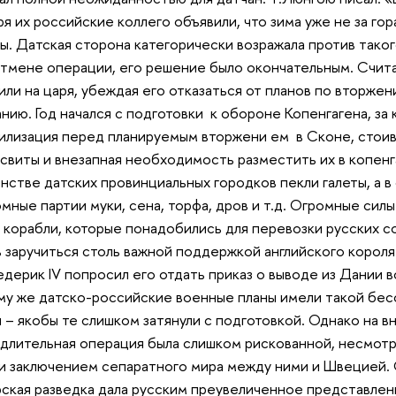
ря их российские коллего объявили, что зима уже не за г
. Датская сторона категорически возражала против такого
отмене операции, его решение было окончательным. Счита
или на царя, убеждая его отказаться от планов по вторже
нию. Год начался с подготовки к обороне Копенгагена, за
лизация перед планируемым вторжени ем в Сконе, стоивш
о свиты и внезапная необходимость разместить их в копе
инстве датских провинциальных городков пекли галеты, а 
ные партии муки, сена, торфа, дров и т.д. Огромные силы 
корабли, которые понадобились для перевозки русских сол
 заручиться столь важной поддержкой английского короля Г
дерик IV попросил его отдать приказ о выводе из Дании в
у же датско-российские военные планы имели такой бес
 – якобы те слишком затянули с подготовкой. Однако на 
 длительная операция была слишком рискованной, несмотря
 и заключением сепаратного мира между ними и Швецией.
арская разведка дала русским преувеличенное представлен