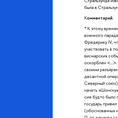
Стральзунда изв
была в Стральзу
К
омментарий.
* К этому време
военного парада
Фредерику IV, ч
участвовать в п
висмарских собы
оскорблен <…>. 
своими разъярен
десантной опера
Северный союз),
начать «Шонскую
сие будто было 
государь привел 
(обоснованных и
П. от десанта с