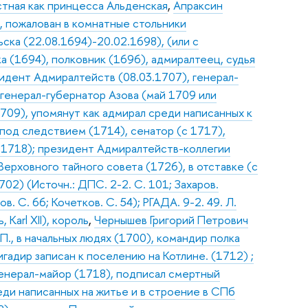
стная как принцесса Альденская
,
Апраксин
, пожалован в комнатные стольники
ска (22.08.1694)-20.02.1698), (или с
а (1694), полковник (1696), адмиралтеец, судья
зидент Адмиралтейств (08.03.1707), генерал-
 генерал-губернатор Азова (май 1709 или
709), упомянут как адмирал среди написанных к
 под следствием (1714), сенатор (с 1717),
.1718); президент Адмиралтейств-коллегии
Верховного тайного совета (1726), в отставке (с
02) (Источн.: ДПС. 2-2. С. 101; Захаров.
. С. 66; Кочетков. С. 54); РГАДА. 9-2. 49. Л.
Karl XII), король
,
Чернышев Григорий Петрович
П., в начальных людях (1700), командир полка
гадир записан к поселению на Котлине. (1712) ;
генерал-майор (1718), подписал смертный
еди написанных на житье и в строение в СПб