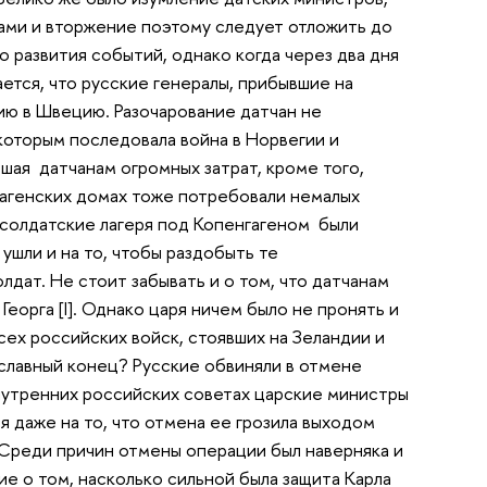
орами и вторжение поэтому следует отложить до
 развития событий, однако когда через два дня
ется, что русские генералы, прибывшие на
нию в Швецию. Разочарование датчан не
 которым последовала война в Норвегии и
ая датчанам огромных затрат, кроме того,
нгагенских домах тоже потребовали немалых
в солдатские лагеря под Копенгагеном были
ушли и на то, чтобы раздобыть те
дат. Не стоит забывать и о том, что датчанам
еорга [I]. Однако царя ничем было не пронять и
сех российских войск, стоявших на Зеландии и
славный конец? Русские обвиняли в отмене
внутренних российских советах царские министры
 даже на то, что отмена ее грозила выходом
 Среди причин отмены операции был наверняка и
ие о том, насколько сильной была защита Карла