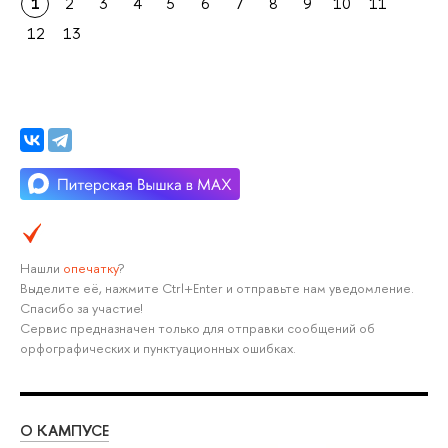
1
2
3
4
5
6
7
8
9
10
11
12
13
Нашли
опечатку
?
Выделите её, нажмите Ctrl+Enter и отправьте нам уведомление.
Спасибо за участие!
Сервис предназначен только для отправки сообщений об
орфографических и пунктуационных ошибках.
О КАМПУСЕ
ОБ