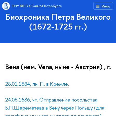
НИУ ВШЭ в Санкт-Петербурге
Меню
Биохроника Петра Великого
(1672-1725 гг.)
Вена (нем. Vena, ныне - Австрия) , г.
28.01.1684, пн. П. в Кремле.
24.06.1686, чт. Отправление посольства
Б.П.Шереметева в Вену через Польшу (для
ратификации мира и утверждения союза).