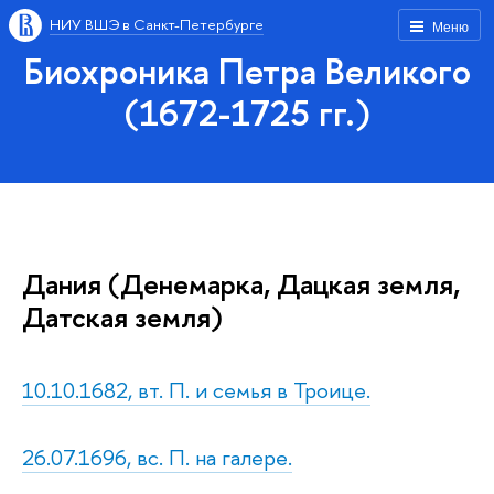
НИУ ВШЭ в Санкт-Петербурге
Меню
Биохроника Петра Великого
(1672-1725 гг.)
Дания (Денемарка, Дацкая земля,
Датская земля)
10.10.1682, вт. П. и семья в Троице.
26.07.1696, вс. П. на галере.