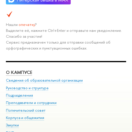
Нашли
опечатку
?
Выделите её, нажмите Ctrl+Enter и отправьте нам уведомление.
Спасибо за участие!
Сервис предназначен только для отправки сообщений об
орфографических и пунктуационных ошибках.
О КАМПУСЕ
ОБ
Сведения об образовательной организации
Мер
Руководство и структура
Мер
Подразделения
Дов
Преподаватели и сотрудники
Ол
Попечительский совет
При
Корпуса и общежития
При
Закупки
Ди