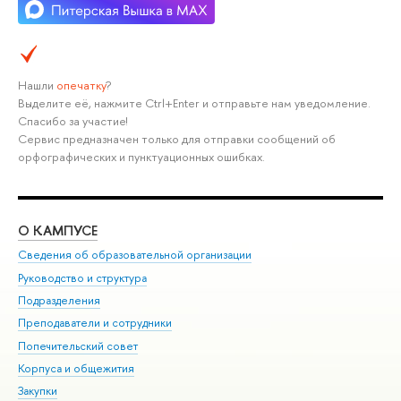
Нашли
опечатку
?
Выделите её, нажмите Ctrl+Enter и отправьте нам уведомление.
Спасибо за участие!
Сервис предназначен только для отправки сообщений об
орфографических и пунктуационных ошибках.
О КАМПУСЕ
ОБ
Сведения об образовательной организации
Мер
Руководство и структура
Мер
Подразделения
Дов
Преподаватели и сотрудники
Ол
Попечительский совет
При
Корпуса и общежития
При
Закупки
Ди