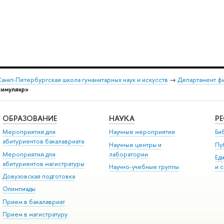
анкт-Петербургская школа гуманитарных наук и искусств
→
Департамент ф
симулякр»
ОБРАЗОВАНИЕ
НАУКА
Р
Мероприятия для
Научные мероприятия
Би
абитуриентов бакалавриата
Научные центры и
Пу
Мероприятия для
лаборатории
Ед
абитуриентов магистратуры
Научно-учебные группы
и 
Довузовская подготовка
Олимпиады
Прием в бакалавриат
Прием в магистратуру