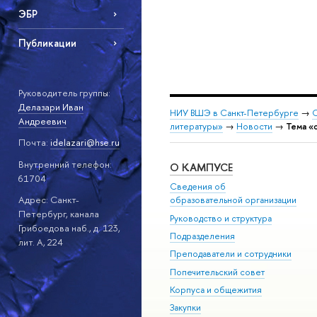
ЭБР
Публикации
Руководитель группы:
Делазари Иван
НИУ ВШЭ в Санкт-Петербурге
→
С
Андреевич
литературы»
→
Новости
→
Тема «
Почта:
idelazari@hse.ru
Внутренний телефон:
О КАМПУСЕ
61704
Сведения об
Адрес: Санкт-
образовательной организации
Петербург, канала
Руководство и структура
Грибоедова наб., д. 123,
Подразделения
лит. А, 224
Преподаватели и сотрудники
Попечительский совет
Корпуса и общежития
Закупки