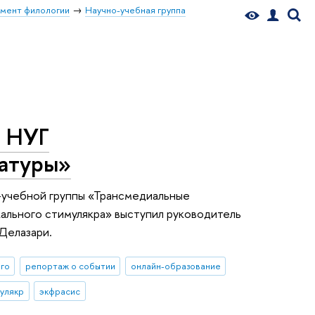
мент филологии
Научно-учебная группа
е НУГ
ратуры»
о-учебной группы «Трансмедиальные
кального стимулякра» выступил руководитель
Делазари.
ого
репортаж о событии
онлайн-образование
улякр
экфрасис