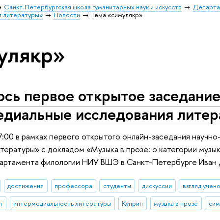
Санкт-Петербургская школа гуманитарных наук и искусств
Департа
я литературы»
Новости
Тема «симулякр»
улякр»
ось первое открытое заседани
едиальные исследования лите
17:00 в рамках первого открытого онлайн-заседания научн
тературы» с докладом «Музыка в прозе: о категории музы
партамента филологии НИУ ВШЭ в Санкт-Петербурге Иван 
достижения
профессора
студенты
дискуссии
взгляд учен
т
интермедиальность литературы
Куприн
музыка в прозе
сим