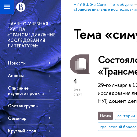
НИУ ВШЭ в Санкт-Петербурге
«Трансмедиальные исследовани
НАУЧНО-УЧЕБНАЯ
Тема «сим
ГРУППА
«ТРАНСМЕДИАЛЬНЫЕ
ИССЛЕДОВАНИЯ
ЛИТЕРАТУРЫ»
Состоял
Новости
«Трансм
Анонсы
4
29-го января в 
Описание
фев
исследования ли
научного проекта
2022
НУГ, доцент де
Cостав группы
Наука
лектории
Семинар
гранатовый брасле
Круглый стол