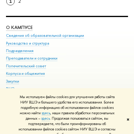
1
2
О КАМПУСЕ
ОБ
Сведения об образовательной организации
Мер
Руководство и структура
Мер
Подразделения
Дов
Преподаватели и сотрудники
Ол
Попечительский совет
При
Корпуса и общежития
При
Закупки
Ди
ВШЭ для студентов с ограниченными возможностями
До
здоровья и инвалидностью
Ас
Мы используем файлы cookies для улучшения работы сайта
Версия для слабовидящих
НИУ ВШЭ и большего удобства его использования. Более
Обр
подробную информацию об использовании файлов cookies
Единая платежная страница
можно найти
здесь
, наши правила обработки персональных
данных –
здесь
. Продолжая пользоваться сайтом, вы
✖
Редактору
подтверждаете, что были проинформированы об
© НИУ ВШЭ 1993–2026
Адреса и контакты
Условия использования
использовании файлов cookies сайтом НИУ ВШЭ и согласны