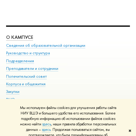
О КАМПУСЕ
ОБ
Сведения об образовательной организации
Мер
Руководство и структура
Мер
Подразделения
Дов
Преподаватели и сотрудники
Ол
Попечительский совет
При
Корпуса и общежития
При
Закупки
Ди
ВШЭ для студентов с ограниченными возможностями
До
здоровья и инвалидностью
Ас
Мы используем файлы cookies для улучшения работы сайта
Версия для слабовидящих
НИУ ВШЭ и большего удобства его использования. Более
Обр
подробную информацию об использовании файлов cookies
Единая платежная страница
можно найти
здесь
, наши правила обработки персональных
данных –
здесь
. Продолжая пользоваться сайтом, вы
✖
Редактору
подтверждаете, что были проинформированы об