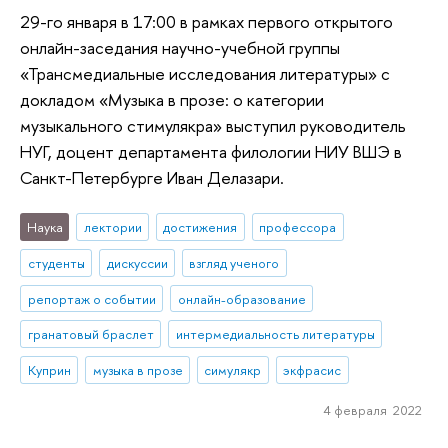
29-го января в 17:00 в рамках первого открытого
онлайн-заседания научно-учебной группы
«Трансмедиальные исследования литературы» с
докладом «Музыка в прозе: о категории
музыкального стимулякра» выступил руководитель
НУГ, доцент департамента филологии НИУ ВШЭ в
Санкт-Петербурге Иван Делазари.
Наука
лектории
достижения
профессора
студенты
дискуссии
взгляд ученого
репортаж о событии
онлайн-образование
гранатовый браслет
интермедиальность литературы
Куприн
музыка в прозе
симулякр
экфрасис
4 февраля 2022