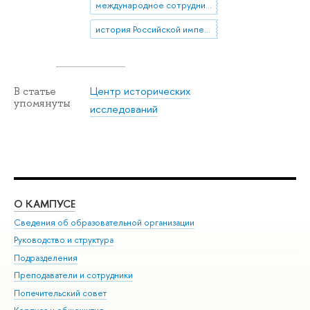
международное сотрудничество
история Российской империи
Центр исторических
В статье
упомянуты
исследований
О КАМПУСЕ
ОБ
Сведения об образовательной организации
Мер
Руководство и структура
Мер
Подразделения
Дов
Преподаватели и сотрудники
Ол
Попечительский совет
При