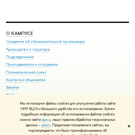
О КАМПУСЕ
ОБ
Сведения об образовательной организации
Мер
Руководство и структура
Мер
Подразделения
Дов
Преподаватели и сотрудники
Ол
Попечительский совет
При
Корпуса и общежития
При
Закупки
Ди
ВШЭ для студентов с ограниченными возможностями
До
здоровья и инвалидностью
Ас
Мы используем файлы cookies для улучшения работы сайта
Версия для слабовидящих
НИУ ВШЭ и большего удобства его использования. Более
Обр
подробную информацию об использовании файлов cookies
Единая платежная страница
можно найти
здесь
, наши правила обработки персональных
данных –
здесь
. Продолжая пользоваться сайтом, вы
✖
Редактору
подтверждаете, что были проинформированы об