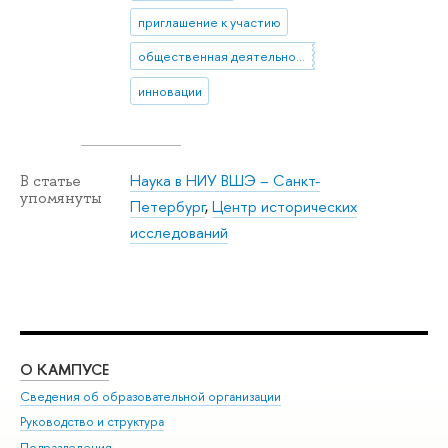
приглашение к участию
общественная деятельность
инновации
Наука в НИУ ВШЭ – Санкт-
В статье
упомянуты
Петербург
,
Центр исторических
исследований
О КАМПУСЕ
ОБ
Сведения об образовательной организации
Мер
Руководство и структура
Мер
Подразделения
Дов