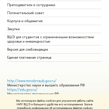
Преподаватели и сотрудники
О
Попечительский совет
П
Корпуса и общежития
П
Закупки
Д
ВШЭ для студентов с ограниченными возможностями
Д
здоровья и инвалидностью
А
Версия для слабовидящих
О
Единая платежная страница
http://www.minobrnauki.gov.ru/
Министерство науки и высшего образования РФ
https://edu.gov.ru/
Министерство просвещения РФ
https://elearning.hse.ru/mooc
Мы используем файлы cookies для улучшения работы сайта
Массовые открытые онлайн-курсы
НИУ ВШЭ и большего удобства его использования. Более
подробную информацию об использовании файлов cookies