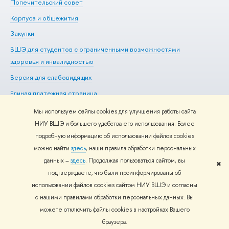
Попечительский совет
Пр
Корпуса и общежития
Пр
Закупки
Ди
ВШЭ для студентов с ограниченными возможностями
До
здоровья и инвалидностью
Ас
Версия для слабовидящих
Обр
Единая платежная страница
Мы используем файлы cookies для улучшения работы сайта
НИУ ВШЭ и большего удобства его использования. Более
подробную информацию об использовании файлов cookies
Редактору
можно найти
здесь
, наши правила обработки персональных
© НИУ ВШЭ 1993–2026
Адреса и контакты
Условия
данных –
здесь
. Продолжая пользоваться сайтом, вы
использования материалов
Политика конфиденциальности
Карта
✖
подтверждаете, что были проинформированы об
сайта
использовании файлов cookies сайтом НИУ ВШЭ и согласны
Шрифты HSE Sans и HSE Slab разработаны в
Школе дизайна НИУ
с нашими правилами обработки персональных данных. Вы
ВШЭ
можете отключить файлы cookies в настройках Вашего
браузера.