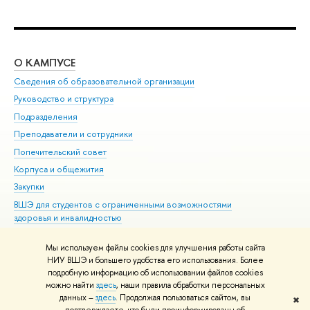
О КАМПУСЕ
ОБ
Сведения об образовательной организации
Мер
Руководство и структура
Мер
Подразделения
Дов
Преподаватели и сотрудники
Ол
Попечительский совет
При
Корпуса и общежития
При
Закупки
Ди
ВШЭ для студентов с ограниченными возможностями
До
здоровья и инвалидностью
Ас
Версия для слабовидящих
Обр
Мы используем файлы cookies для улучшения работы сайта
Единая платежная страница
НИУ ВШЭ и большего удобства его использования. Более
подробную информацию об использовании файлов cookies
можно найти
здесь
, наши правила обработки персональных
данных –
здесь
. Продолжая пользоваться сайтом, вы
✖
Редактору